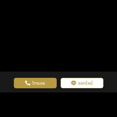
โทรเลย
แชทไลน์
เว็บไซต์นี้มีการใช้งานคุกกี้ เพื่อเพิ่มประสิทธิภาพและประสบการณ์ที่ดี
ดวงดูดี
×
คลิกดูดวงฟรี
ยอมรับ
รู้ก่อน พร้อมกว่า ทุกจังหวะชีวิต
ในการใช้งานเว็บไซต์
นโยบายความเป็นส่วนตัว