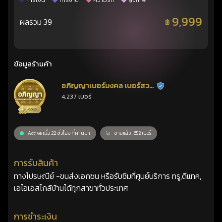
การเงิน
การงาน
ความรัก
สุขภาพ
9,999
ผลรวม 39
฿
ข้อมูลร้านค้า
อภิญญาเบอร์มงคล เบอร์สวย
ร้านยืนยันแล้ว
4,237 เบอร์
เลขศาสตร์
Active เมื่อ 22 ชั่วโมง ที่ผ่านมา
ขายแล้ว : 652 เบอร์
การรับสินค้า
ทางไปรษณีย์ -ขนส่งเอกชน หรือรับซิมที่ศูนย์บริการ ทรู,ดีแทค,
เอไอเอสไกล้บ้านได้ทุกสาขาทั่วประเทศ
การชำระเงิน