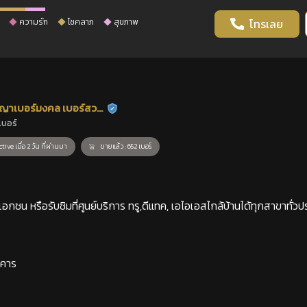
ความรัก
โชคลาภ
สุขภาพ
โทรเลย
ญาเบอร์มงคล เบอร์สวย
ร้านยืนยันแล้ว
เบอร์
าสตร์
tive เมื่อ 2 วัน ที่ผ่านมา
ขายแล้ว : 652 เบอร์
กชน หรือรับซิมที่ศูนย์บริการ ทรู,ดีแทค, เอไอเอสไกล้บ้านได้ทุกสาขาทั่วป
าคาร