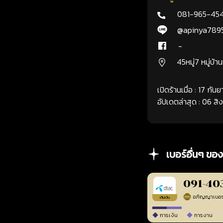
081-965-45
@apinya789
-
45หมู่7 หมู่บ้า
เปิดร้านเมื่อ : 17 กั
อัปเดตล่าสุด : 06 ส
เบอร์อื่นๆ ของ
091-40
เติมเงิน
การเงิน
การงาน