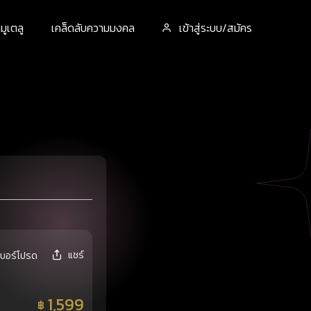
ูเตลู
เคล็ดลับความมงคล
เข้าสู่ระบบ/สมัคร
แชร์
เบอร์โปรด
1,599
฿