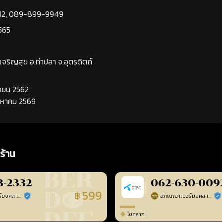
42
,
089-899-9949
565
นเจริญสุข อ.ท่าปลา จ.อุตรดิตถ์
นยายน 2562
ิงหาคม 2569
ร้าน
3-2332
062-630-009
599
฿
อภิญญาเบอร์มงคล เบอร์สวยเลขศาสตร์
อภิญญาเบอร์มงคล เบอร์สวยเลขศาสตร์
ร้านยืนยันแล้ว
ร้า
โชคลาภ