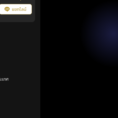
แชทไลน์
ระเทศ