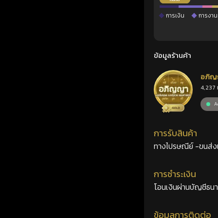
การเงิน
การงาน
ข้อมูลร้านค้า
อภิญ
4,237 
เลขศ
Ac
การรับสินค้า
ทางไปรษณีย์ -ขนส่งเอ
การชำระเงิน
โอนเงินผ่านบัญชีธน
ข้อมูลการติดต่อ