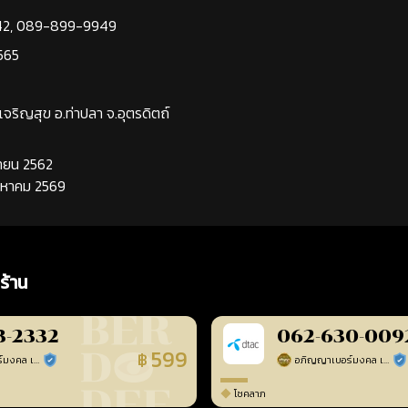
42
,
089-899-9949
565
นเจริญสุข อ.ท่าปลา จ.อุตรดิตถ์
นยายน 2562
ิงหาคม 2569
ร้าน
3-2332
062-630-009
599
฿
อภิญญาเบอร์มงคล เบอร์สวยเลขศาสตร์
อภิญญาเบอร์มงคล เบอร์สวยเลขศาสตร์
ร้านยืนยันแล้ว
ร้า
โชคลาภ