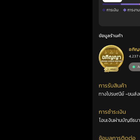
การเงิน
การงาน
ข้อมูลร้านค้า
อภิญ
4,237 
เลขศ
Ac
การรับสินค้า
ทางไปรษณีย์ -ขนส่งเอ
การชำระเงิน
โอนเงินผ่านบัญชีธน
ข้อมูลการติดต่อ