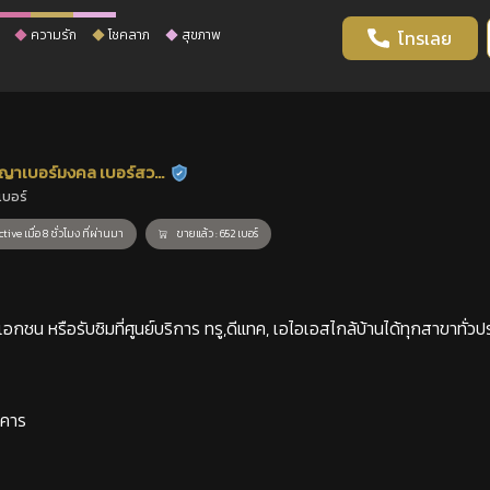
ความรัก
โชคลาภ
สุขภาพ
โทรเลย
ญาเบอร์มงคล เบอร์สวย
ร้านยืนยันแล้ว
เบอร์
าสตร์
tive เมื่อ 8 ชั่วโมง ที่ผ่านมา
ขายแล้ว : 652 เบอร์
กชน หรือรับซิมที่ศูนย์บริการ ทรู,ดีแทค, เอไอเอสไกล้บ้านได้ทุกสาขาทั่วป
าคาร