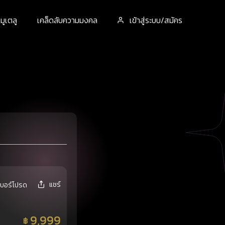
ูเตลู
เคล็ดลับความมงคล
เข้าสู่ระบบ/สมัคร
แชร์
เบอร์โปรด
9,999
฿