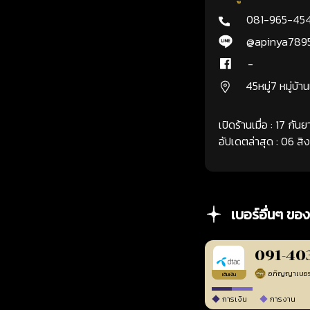
081-965-45
@apinya789
-
45หมู่7 หมู่บ้า
เปิดร้านเมื่อ : 17 กั
อัปเดตล่าสุด : 06 ส
เบอร์อื่นๆ ของ
091-40
เติมเงิน
การเงิน
การงาน