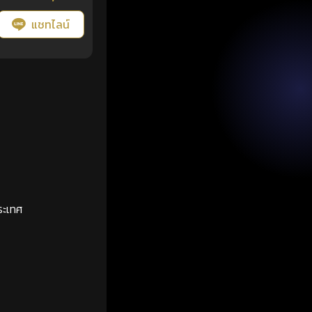
แชทไลน์
ระเทศ