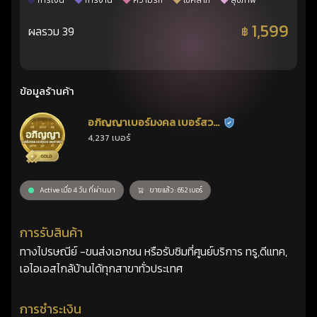
การเงิน
การงาน
ความรัก
โชคลาภ
สุขภาพ
1,599
ผลรวม 39
฿
ข้อมูลร้านค้า
อภิญญาเบอร์มงคล เบอร์สวย
ร้านยืนยันแล้ว
4,237 เบอร์
เลขศาสตร์
Active เมื่อ 4 วัน ที่ผ่านมา
ขายแล้ว : 652 เบอร์
การรับสินค้า
ทางไปรษณีย์ -ขนส่งเอกชน หรือรับซิมที่ศูนย์บริการ ทรู,ดีแทค,
เอไอเอสไกล้บ้านได้ทุกสาขาทั่วประเทศ
การชำระเงิน