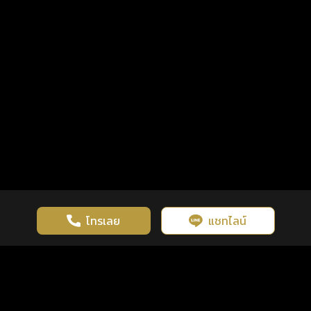
โทรเลย
แชทไลน์
เว็บไซต์นี้มีการใช้งานคุกกี้ เพื่อเพิ่มประสิทธิภาพและประสบการณ์ที่ดี
ดวงดูดี
×
คลิกดูดวงฟรี
ยอมรับ
รู้ก่อน พร้อมกว่า ทุกจังหวะชีวิต
ในการใช้งานเว็บไซต์
นโยบายความเป็นส่วนตัว