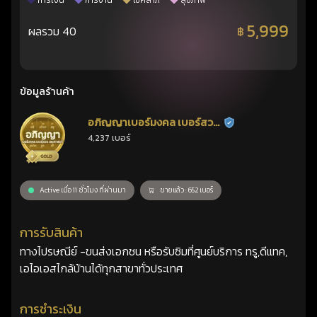
การเงิน
การงาน
โชคลาภ
สุขภาพ
5,999
ผลรวม 40
฿
ข้อมูลร้านค้า
อภิญญาเบอร์มงคล เบอร์สวย
ร้านยืนยันแล้ว
4,237 เบอร์
เลขศาสตร์
Active เมื่อ 11 ชั่วโมง ที่ผ่านมา
ขายแล้ว : 652 เบอร์
การรับสินค้า
ทางไปรษณีย์ -ขนส่งเอกชน หรือรับซิมที่ศูนย์บริการ ทรู,ดีแทค,
เอไอเอสไกล้บ้านได้ทุกสาขาทั่วประเทศ
การชำระเงิน