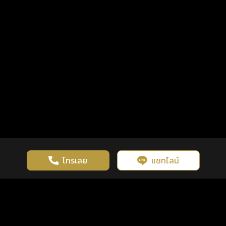
โทรเลย
แชทไลน์
เว็บไซต์นี้มีการใช้งานคุกกี้ เพื่อเพิ่มประสิทธิภาพและประสบการณ์ที่ดี
ดวงดูดี
×
คลิกดูดวงฟรี
ยอมรับ
รู้ก่อน พร้อมกว่า ทุกจังหวะชีวิต
ในการใช้งานเว็บไซต์
นโยบายความเป็นส่วนตัว