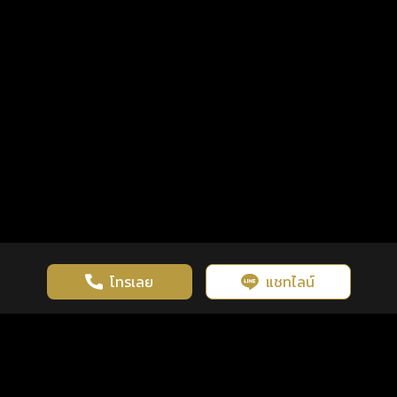
โทรเลย
แชทไลน์
เว็บไซต์นี้มีการใช้งานคุกกี้ เพื่อเพิ่มประสิทธิภาพและประสบการณ์ที่ดี
ดวงดูดี
×
คลิกดูดวงฟรี
ยอมรับ
รู้ก่อน พร้อมกว่า ทุกจังหวะชีวิต
ในการใช้งานเว็บไซต์
นโยบายความเป็นส่วนตัว