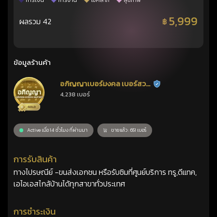
การเงิน
การงาน
โชคลาภ
สุขภาพ
5,999
ผลรวม 42
฿
ข้อมูลร้านค้า
อภิญญาเบอร์มงคล เบอร์สวย
ร้านยืนยันแล้ว
4,238 เบอร์
เลขศาสตร์
Active เมื่อ 14 ชั่วโมง ที่ผ่านมา
ขายแล้ว : 651 เบอร์
การรับสินค้า
ทางไปรษณีย์ -ขนส่งเอกชน หรือรับซิมที่ศูนย์บริการ ทรู,ดีแทค,
เอไอเอสไกล้บ้านได้ทุกสาขาทั่วประเทศ
การชำระเงิน