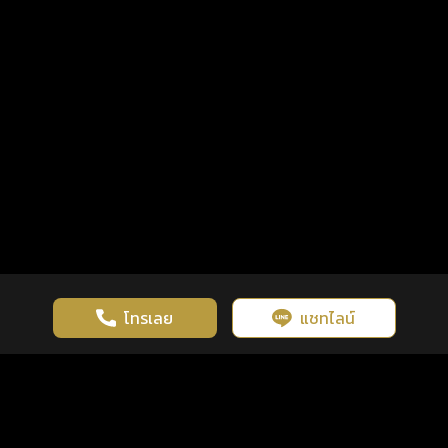
โทรเลย
แชทไลน์
เว็บไซต์นี้มีการใช้งานคุกกี้ เพื่อเพิ่มประสิทธิภาพและประสบการณ์ที่ดี
ดวงดูดี
×
คลิกดูดวงฟรี
ยอมรับ
รู้ก่อน พร้อมกว่า ทุกจังหวะชีวิต
ในการใช้งานเว็บไซต์
นโยบายความเป็นส่วนตัว