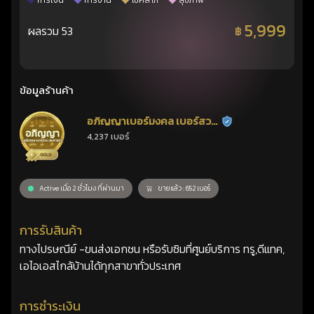
การเงิน
การงาน
โชคลาภ
สุขภาพ
5,999
ผลรวม 53
฿
ข้อมูลร้านค้า
อภิญญาเบอร์มงคล เบอร์สวย
ร้านยืนยันแล้ว
4,237 เบอร์
เลขศาสตร์
Active เมื่อ 2 ชั่วโมง ที่ผ่านมา
ขายแล้ว : 652 เบอร์
การรับสินค้า
ทางไปรษณีย์ -ขนส่งเอกชน หรือรับซิมที่ศูนย์บริการ ทรู,ดีแทค,
เอไอเอสไกล้บ้านได้ทุกสาขาทั่วประเทศ
การชำระเงิน