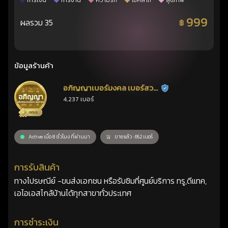
การเงิน
การงาน
ความรัก
โชคลาภ
สุขภาพ
999
ผลรวม 35
฿
ข้อมูลร้านค้า
อภิญญาเบอร์มงคล เบอร์สวย
ร้านยืนยันแล้ว
4,237 เบอร์
เลขศาสตร์
Active เมื่อ 8 ชั่วโมง ที่ผ่านมา
ขายแล้ว : 652 เบอร์
การรับสินค้า
ทางไปรษณีย์ -ขนส่งเอกชน หรือรับซิมที่ศูนย์บริการ ทรู,ดีแทค,
เอไอเอสไกล้บ้านได้ทุกสาขาทั่วประเทศ
การชำระเงิน