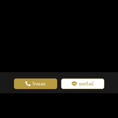
โทรเลย
แชทไลน์
เว็บไซต์นี้มีการใช้งานคุกกี้ เพื่อเพิ่มประสิทธิภาพและประสบการณ์ที่ดี
ดวงดูดี
×
คลิกดูดวงฟรี
ยอมรับ
รู้ก่อน พร้อมกว่า ทุกจังหวะชีวิต
ในการใช้งานเว็บไซต์
นโยบายความเป็นส่วนตัว