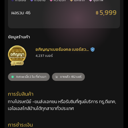
การเงิน
การงาน
ความรัก
โชคลาภ
สุขภาพ
5,999
ผลรวม 46
฿
ข้อมูลร้านค้า
อภิญญาเบอร์มงคล เบอร์สวย
ร้านยืนยันแล้ว
4,237 เบอร์
เลขศาสตร์
Active เมื่อ 2 วัน ที่ผ่านมา
ขายแล้ว : 652 เบอร์
การรับสินค้า
ทางไปรษณีย์ -ขนส่งเอกชน หรือรับซิมที่ศูนย์บริการ ทรู,ดีแทค,
เอไอเอสไกล้บ้านได้ทุกสาขาทั่วประเทศ
การชำระเงิน