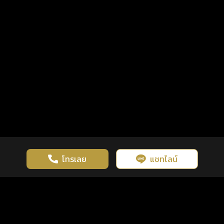
โทรเลย
แชทไลน์
เว็บไซต์นี้มีการใช้งานคุกกี้ เพื่อเพิ่มประสิทธิภาพและประสบการณ์ที่ดี
ดวงดูดี
×
คลิกดูดวงฟรี
ยอมรับ
รู้ก่อน พร้อมกว่า ทุกจังหวะชีวิต
ในการใช้งานเว็บไซต์
นโยบายความเป็นส่วนตัว