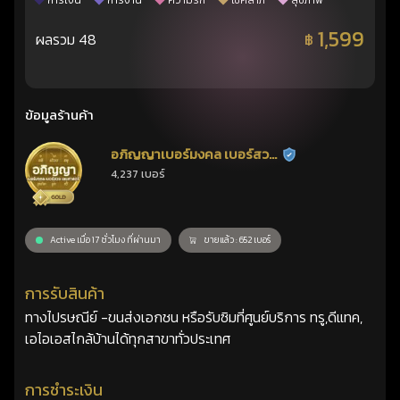
การเงิน
การงาน
ความรัก
โชคลาภ
สุขภาพ
1,599
ผลรวม 48
฿
ข้อมูลร้านค้า
อภิญญาเบอร์มงคล เบอร์สวย
ร้านยืนยันแล้ว
4,237 เบอร์
เลขศาสตร์
Active เมื่อ 17 ชั่วโมง ที่ผ่านมา
ขายแล้ว : 652 เบอร์
การรับสินค้า
ทางไปรษณีย์ -ขนส่งเอกชน หรือรับซิมที่ศูนย์บริการ ทรู,ดีแทค,
เอไอเอสไกล้บ้านได้ทุกสาขาทั่วประเทศ
การชำระเงิน