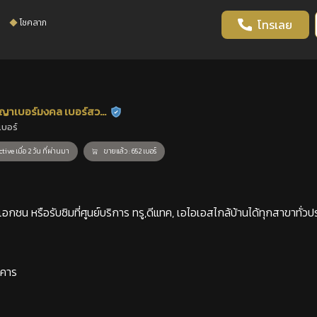
โชคลาภ
โทรเลย
ญาเบอร์มงคล เบอร์สวย
ร้านยืนยันแล้ว
เบอร์
าสตร์
tive เมื่อ 2 วัน ที่ผ่านมา
ขายแล้ว : 652 เบอร์
กชน หรือรับซิมที่ศูนย์บริการ ทรู,ดีแทค, เอไอเอสไกล้บ้านได้ทุกสาขาทั่วป
าคาร