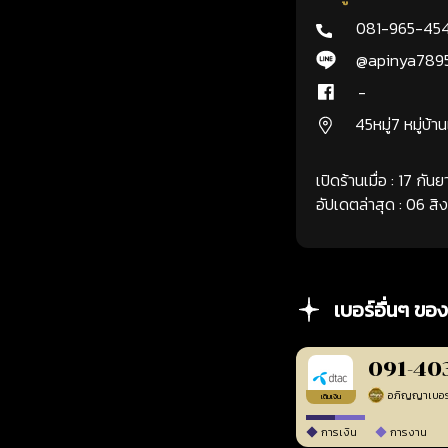
081-965-45
@apinya789
-
45หมู่7 หมู่บ้า
เปิดร้านเมื่อ : 17 กั
อัปเดตล่าสุด : 06 ส
เบอร์อื่นๆ ของ
091-40
เติมเงิน
การเงิน
การงาน