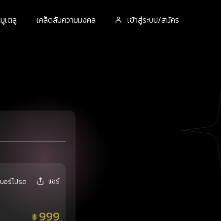
ูเตลู
เคล็ดลับความมงคล
เข้าสู่ระบบ/สมัคร
แชร์
เบอร์โปรด
999
฿