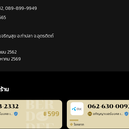
42
,
089-899-9949
565
นเจริญสุข อ.ท่าปลา จ.อุตรดิตถ์
นยายน 2562
ิงหาคม 2569
ร้าน
3-2332
062-630-009
599
฿
อภิญญาเบอร์มงคล เบอร์สวยเลขศาสตร์
อภิญญาเบอร์มงคล เบอร์สวยเลขศาสตร์
ร้านยืนยันแล้ว
ร้า
โชคลาภ