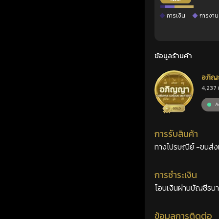
การเงิน
การงาน
ข้อมูลร้านค้า
อภิญ
4,237 
เลขศ
Ac
การรับสินค้า
ทางไปรษณีย์ -ขนส่งเอ
การชำระเงิน
โอนเงินผ่านบัญชีธน
ข้อมูลการติดต่อ