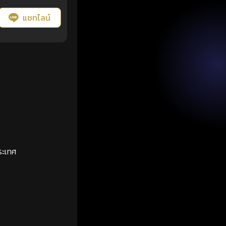
แชทไลน์
ระเทศ