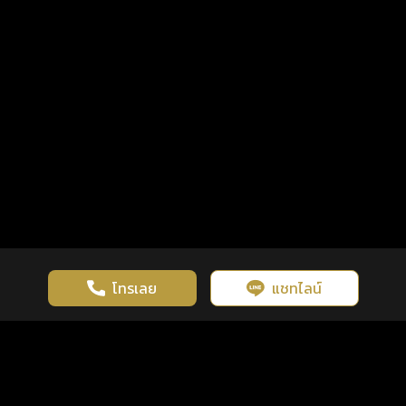
โทรเลย
แชทไลน์
เว็บไซต์นี้มีการใช้งานคุกกี้ เพื่อเพิ่มประสิทธิภาพและประสบการณ์ที่ดี
ดวงดูดี
×
คลิกดูดวงฟรี
ยอมรับ
รู้ก่อน พร้อมกว่า ทุกจังหวะชีวิต
ในการใช้งานเว็บไซต์
นโยบายความเป็นส่วนตัว