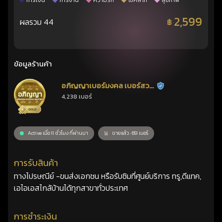
การเงิน
การงาน
ความรัก
โชคลาภ
สุขภาพ
2,599
ผลรวม 44
฿
ข้อมูลร้านค้า
อภิญญาเบอร์มงคล เบอร์สวย
ร้านยืนยันแล้ว
4,238 เบอร์
เลขศาสตร์
Active เมื่อ 11 ชั่วโมง ที่ผ่านมา
ขายแล้ว : 651 เบอร์
การรับสินค้า
ทางไปรษณีย์ -ขนส่งเอกชน หรือรับซิมที่ศูนย์บริการ ทรู,ดีแทค,
เอไอเอสไกล้บ้านได้ทุกสาขาทั่วประเทศ
การชำระเงิน