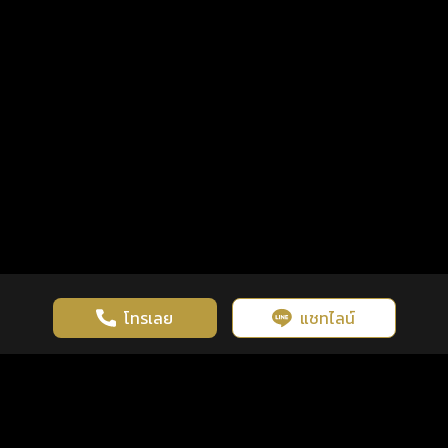
โทรเลย
แชทไลน์
เว็บไซต์นี้มีการใช้งานคุกกี้ เพื่อเพิ่มประสิทธิภาพและประสบการณ์ที่ดี
ดวงดูดี
×
คลิกดูดวงฟรี
ยอมรับ
รู้ก่อน พร้อมกว่า ทุกจังหวะชีวิต
ในการใช้งานเว็บไซต์
นโยบายความเป็นส่วนตัว