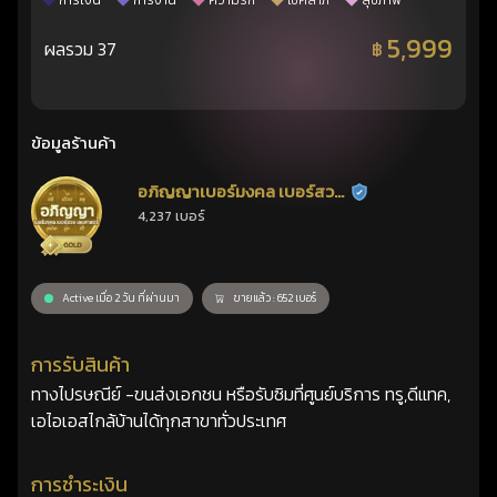
การเงิน
การงาน
ความรัก
โชคลาภ
สุขภาพ
5,999
ผลรวม 37
฿
ข้อมูลร้านค้า
อภิญญาเบอร์มงคล เบอร์สวย
ร้านยืนยันแล้ว
4,237 เบอร์
เลขศาสตร์
Active เมื่อ 2 วัน ที่ผ่านมา
ขายแล้ว : 652 เบอร์
การรับสินค้า
ทางไปรษณีย์ -ขนส่งเอกชน หรือรับซิมที่ศูนย์บริการ ทรู,ดีแทค,
เอไอเอสไกล้บ้านได้ทุกสาขาทั่วประเทศ
การชำระเงิน