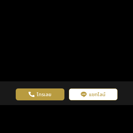
โทรเลย
แชทไลน์
เว็บไซต์นี้มีการใช้งานคุกกี้ เพื่อเพิ่มประสิทธิภาพและประสบการณ์ที่ดี
ดวงดูดี
×
คลิกดูดวงฟรี
ยอมรับ
รู้ก่อน พร้อมกว่า ทุกจังหวะชีวิต
ในการใช้งานเว็บไซต์
นโยบายความเป็นส่วนตัว