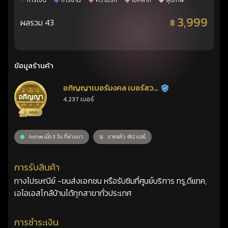
การเงิน
การงาน
ความรัก
โชคลาภ
สุขภาพ
3,999
ผลรวม 43
฿
ข้อมูลร้านค้า
อภิญญาเบอร์มงคล เบอร์สวย
ร้านยืนยันแล้ว
4,237 เบอร์
เลขศาสตร์
Active เมื่อ 3 วัน ที่ผ่านมา
ขายแล้ว : 652 เบอร์
การรับสินค้า
ทางไปรษณีย์ -ขนส่งเอกชน หรือรับซิมที่ศูนย์บริการ ทรู,ดีแทค,
เอไอเอสไกล้บ้านได้ทุกสาขาทั่วประเทศ
การชำระเงิน