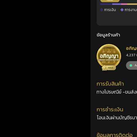
การเงิน
การงาน
ข้อมูลร้านค้า
อภิญ
4,237 
เลขศ
Ac
การรับสินค้า
ทางไปรษณีย์ -ขนส่งเอ
การชำระเงิน
โอนเงินผ่านบัญชีธน
ข้อมูลการติดต่อ