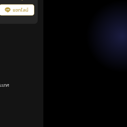
แชทไลน์
ระเทศ