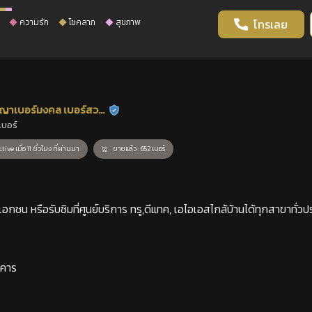
ความรัก
โชคลาภ
สุขภาพ
โทรเลย
ญาเบอร์มงคล เบอร์สวย
ร้านยืนยันแล้ว
เบอร์
าสตร์
tive เมื่อ 11 ชั่วโมง ที่ผ่านมา
ขายแล้ว : 652 เบอร์
กชน หรือรับซิมที่ศูนย์บริการ ทรู,ดีแทค, เอไอเอสไกล้บ้านได้ทุกสาขาทั่วป
าคาร