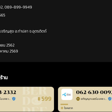
42
,
089-899-9949
565
นเจริญสุข อ.ท่าปลา จ.อุตรดิตถ์
นยายน 2562
ิงหาคม 2569
ร้าน
3-2332
062-630-009
599
฿
อภิญญาเบอร์มงคล เบอร์สวยเลขศาสตร์
อภิญญาเบอร์มงคล เบอร์สวยเลขศาสตร์
ร้านยืนยันแล้ว
ร้า
โชคลาภ