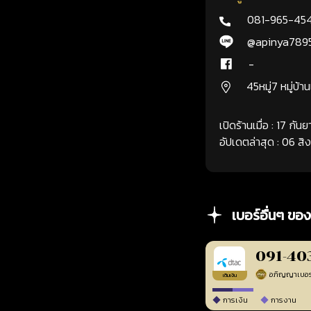
081-965-45
@apinya789
-
45หมู่7 หมู่บ้า
เปิดร้านเมื่อ : 17 กั
อัปเดตล่าสุด : 06 ส
เบอร์อื่นๆ ของ
091-40
เติมเงิน
การเงิน
การงาน