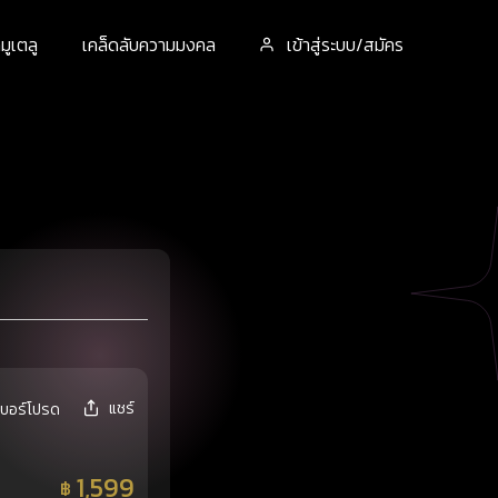
ูเตลู
เคล็ดลับความมงคล
เข้าสู่ระบบ/สมัคร
แชร์
เบอร์โปรด
1,599
฿