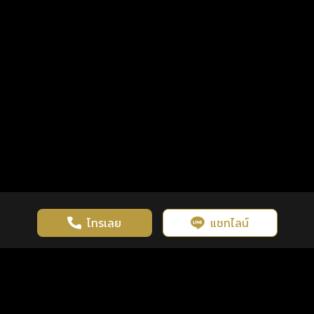
โทรเลย
แชทไลน์
เว็บไซต์นี้มีการใช้งานคุกกี้ เพื่อเพิ่มประสิทธิภาพและประสบการณ์ที่ดี
ดวงดูดี
×
คลิกดูดวงฟรี
ยอมรับ
รู้ก่อน พร้อมกว่า ทุกจังหวะชีวิต
ในการใช้งานเว็บไซต์
นโยบายความเป็นส่วนตัว