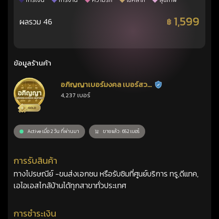
การเงิน
การงาน
ความรัก
โชคลาภ
สุขภาพ
1,599
ผลรวม 46
฿
ข้อมูลร้านค้า
อภิญญาเบอร์มงคล เบอร์สวย
ร้านยืนยันแล้ว
4,237 เบอร์
เลขศาสตร์
Active เมื่อ 2 วัน ที่ผ่านมา
ขายแล้ว : 652 เบอร์
การรับสินค้า
ทางไปรษณีย์ -ขนส่งเอกชน หรือรับซิมที่ศูนย์บริการ ทรู,ดีแทค,
เอไอเอสไกล้บ้านได้ทุกสาขาทั่วประเทศ
การชำระเงิน