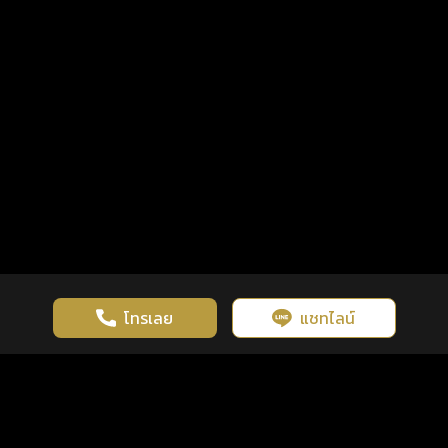
โทรเลย
แชทไลน์
เว็บไซต์นี้มีการใช้งานคุกกี้ เพื่อเพิ่มประสิทธิภาพและประสบการณ์ที่ดี
ดวงดูดี
×
คลิกดูดวงฟรี
ยอมรับ
รู้ก่อน พร้อมกว่า ทุกจังหวะชีวิต
ในการใช้งานเว็บไซต์
นโยบายความเป็นส่วนตัว