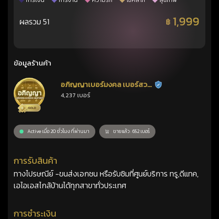
การเงิน
การงาน
ความรัก
โชคลาภ
สุขภาพ
1,999
ผลรวม 51
฿
ข้อมูลร้านค้า
อภิญญาเบอร์มงคล เบอร์สวย
ร้านยืนยันแล้ว
4,237 เบอร์
เลขศาสตร์
Active เมื่อ 20 ชั่วโมง ที่ผ่านมา
ขายแล้ว : 652 เบอร์
การรับสินค้า
ทางไปรษณีย์ -ขนส่งเอกชน หรือรับซิมที่ศูนย์บริการ ทรู,ดีแทค,
เอไอเอสไกล้บ้านได้ทุกสาขาทั่วประเทศ
การชำระเงิน