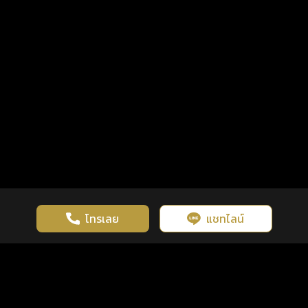
โทรเลย
แชทไลน์
เว็บไซต์นี้มีการใช้งานคุกกี้ เพื่อเพิ่มประสิทธิภาพและประสบการณ์ที่ดี
ดวงดูดี
×
คลิกดูดวงฟรี
ยอมรับ
รู้ก่อน พร้อมกว่า ทุกจังหวะชีวิต
ในการใช้งานเว็บไซต์
นโยบายความเป็นส่วนตัว