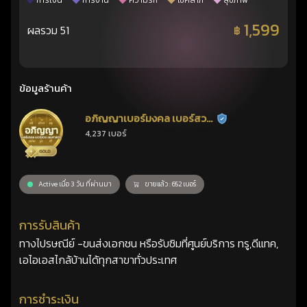
การเงิน
การงาน
ความรัก
โชคลาภ
สุขภาพ
1,599
ผลรวม 51
฿
ข้อมูลร้านค้า
อภิญญาเบอร์มงคล เบอร์สวย
ร้านยืนยันแล้ว
4,237 เบอร์
เลขศาสตร์
Active เมื่อ 3 วัน ที่ผ่านมา
ขายแล้ว : 652 เบอร์
การรับสินค้า
ทางไปรษณีย์ -ขนส่งเอกชน หรือรับซิมที่ศูนย์บริการ ทรู,ดีแทค,
เอไอเอสไกล้บ้านได้ทุกสาขาทั่วประเทศ
การชำระเงิน