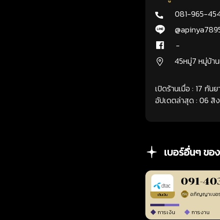
081-965-45
@apinya789
-
45หมู่7 หมู่บ้า
เปิดร้านเมื่อ : 17 กั
อัปเดตล่าสุด : 06 ส
เบอร์อื่นๆ ของ
091-40
เติมเงิน
การเงิน
การงาน