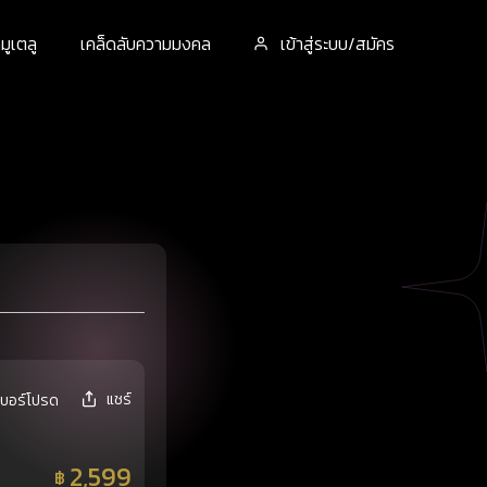
ูเตลู
เคล็ดลับความมงคล
เข้าสู่ระบบ/สมัคร
แชร์
เบอร์โปรด
2,599
฿