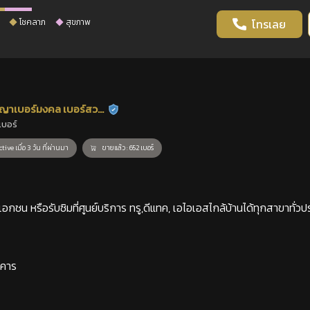
โชคลาภ
สุขภาพ
โทรเลย
ญาเบอร์มงคล เบอร์สวย
ร้านยืนยันแล้ว
เบอร์
าสตร์
tive เมื่อ 3 วัน ที่ผ่านมา
ขายแล้ว : 652 เบอร์
กชน หรือรับซิมที่ศูนย์บริการ ทรู,ดีแทค, เอไอเอสไกล้บ้านได้ทุกสาขาทั่วป
าคาร