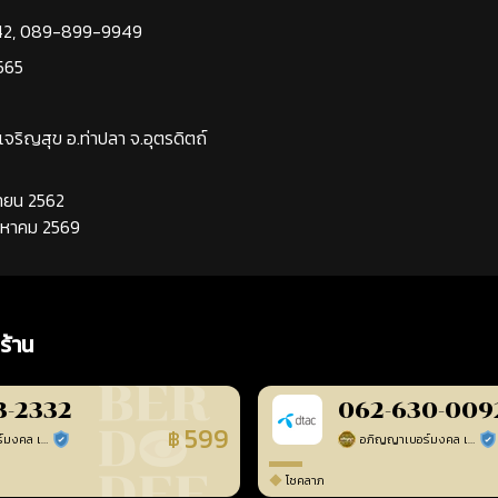
42
,
089-899-9949
565
นเจริญสุข อ.ท่าปลา จ.อุตรดิตถ์
นยายน 2562
ิงหาคม 2569
ร้าน
3-2332
062-630-009
599
฿
อภิญญาเบอร์มงคล เบอร์สวยเลขศาสตร์
อภิญญาเบอร์มงคล เบอร์สวยเลขศาสตร์
ร้านยืนยันแล้ว
ร้า
โชคลาภ