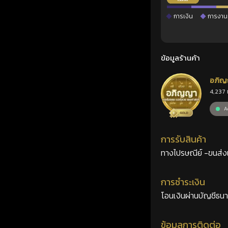
การเงิน
การงาน
ข้อมูลร้านค้า
อภิญ
4,237 
เลขศ
Ac
การรับสินค้า
ทางไปรษณีย์ -ขนส่งเอ
การชำระเงิน
โอนเงินผ่านบัญชีธน
ข้อมูลการติดต่อ