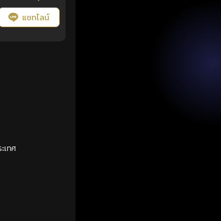
แชทไลน์
ระเทศ