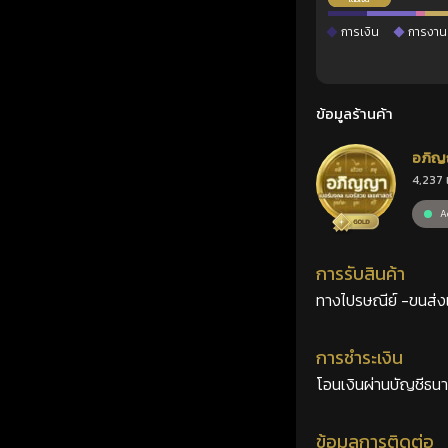
การเงิน
การงาน
ข้อมูลร้านค้า
อภิญ
4,237 
เลขศ
Ac
การรับสินค้า
ทางไปรษณีย์ -ขนส่งเอ
การชำระเงิน
โอนเงินผ่านบัญชีธน
ข้อมูลการติดต่อ