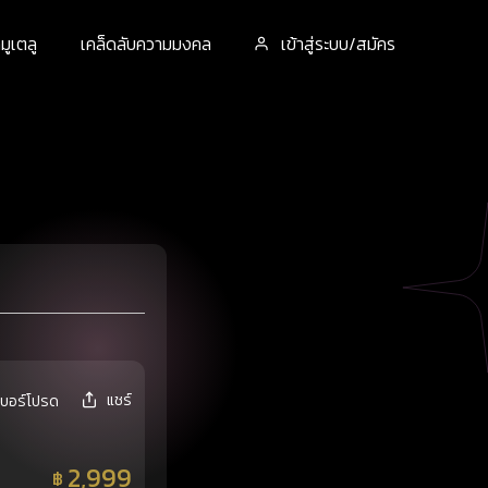
ูเตลู
เคล็ดลับความมงคล
เข้าสู่ระบบ/สมัคร
แชร์
เบอร์โปรด
2,999
฿