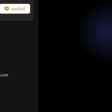
แชทไลน์
ระเทศ