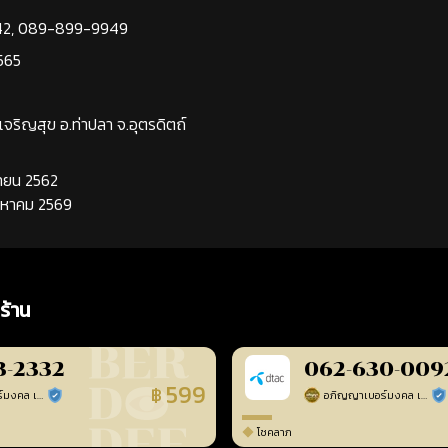
42
,
089-899-9949
565
นเจริญสุข อ.ท่าปลา จ.อุตรดิตถ์
นยายน 2562
ิงหาคม 2569
ร้าน
3-2332
062-630-009
599
฿
อภิญญาเบอร์มงคล เบอร์สวยเลขศาสตร์
อภิญญาเบอร์มงคล เบอร์สวยเลขศาสตร์
ร้านยืนยันแล้ว
ร้า
โชคลาภ