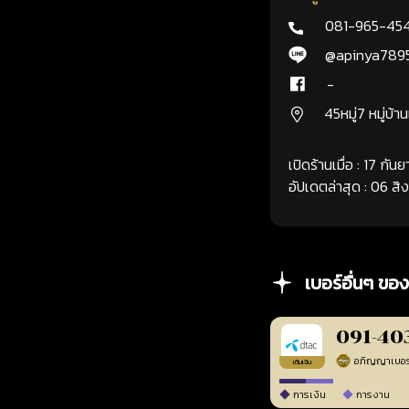
081-965-45
@apinya789
-
45หมู่7 หมู่บ้า
เปิดร้านเมื่อ : 17 กั
อัปเดตล่าสุด : 06 ส
เบอร์อื่นๆ ของ
091-40
เติมเงิน
การเงิน
การงาน