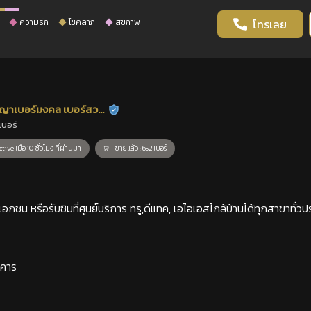
ความรัก
โชคลาภ
สุขภาพ
โทรเลย
ญาเบอร์มงคล เบอร์สวย
ร้านยืนยันแล้ว
เบอร์
าสตร์
tive เมื่อ 10 ชั่วโมง ที่ผ่านมา
ขายแล้ว : 652 เบอร์
กชน หรือรับซิมที่ศูนย์บริการ ทรู,ดีแทค, เอไอเอสไกล้บ้านได้ทุกสาขาทั่วป
าคาร