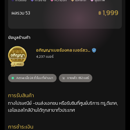
การเงิน
การงาน
ความรัก
โชคลาภ
สุขภาพ
1,999
ผลรวม 53
฿
ข้อมูลร้านค้า
อภิญญาเบอร์มงคล เบอร์สวย
ร้านยืนยันแล้ว
4,237 เบอร์
เลขศาสตร์
Active เมื่อ 24 ชั่วโมง ที่ผ่านมา
ขายแล้ว : 652 เบอร์
การรับสินค้า
ทางไปรษณีย์ -ขนส่งเอกชน หรือรับซิมที่ศูนย์บริการ ทรู,ดีแทค,
เอไอเอสไกล้บ้านได้ทุกสาขาทั่วประเทศ
การชำระเงิน