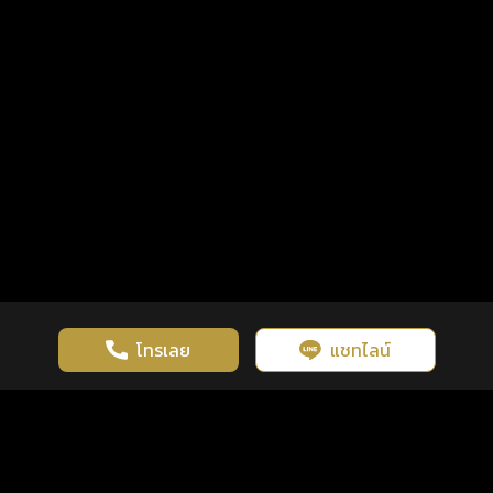
โทรเลย
แชทไลน์
เว็บไซต์นี้มีการใช้งานคุกกี้ เพื่อเพิ่มประสิทธิภาพและประสบการณ์ที่ดี
ดวงดูดี
×
คลิกดูดวงฟรี
ยอมรับ
รู้ก่อน พร้อมกว่า ทุกจังหวะชีวิต
ในการใช้งานเว็บไซต์
นโยบายความเป็นส่วนตัว