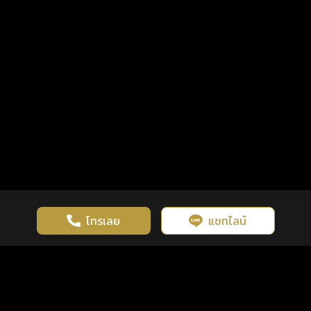
โทรเลย
แชทไลน์
เว็บไซต์นี้มีการใช้งานคุกกี้ เพื่อเพิ่มประสิทธิภาพและประสบการณ์ที่ดี
ดวงดูดี
×
คลิกดูดวงฟรี
ยอมรับ
รู้ก่อน พร้อมกว่า ทุกจังหวะชีวิต
ในการใช้งานเว็บไซต์
นโยบายความเป็นส่วนตัว