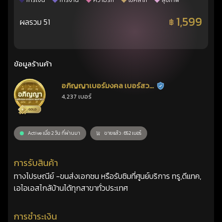
การเงิน
การงาน
ความรัก
โชคลาภ
สุขภาพ
1,599
ผลรวม 51
฿
ข้อมูลร้านค้า
อภิญญาเบอร์มงคล เบอร์สวย
ร้านยืนยันแล้ว
4,237 เบอร์
เลขศาสตร์
Active เมื่อ 2 วัน ที่ผ่านมา
ขายแล้ว : 652 เบอร์
การรับสินค้า
ทางไปรษณีย์ -ขนส่งเอกชน หรือรับซิมที่ศูนย์บริการ ทรู,ดีแทค,
เอไอเอสไกล้บ้านได้ทุกสาขาทั่วประเทศ
การชำระเงิน