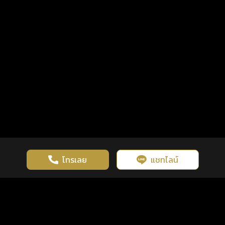
โทรเลย
แชทไลน์
เว็บไซต์นี้มีการใช้งานคุกกี้ เพื่อเพิ่มประสิทธิภาพและประสบการณ์ที่ดี
ดวงดูดี
×
คลิกดูดวงฟรี
ยอมรับ
รู้ก่อน พร้อมกว่า ทุกจังหวะชีวิต
ในการใช้งานเว็บไซต์
นโยบายความเป็นส่วนตัว