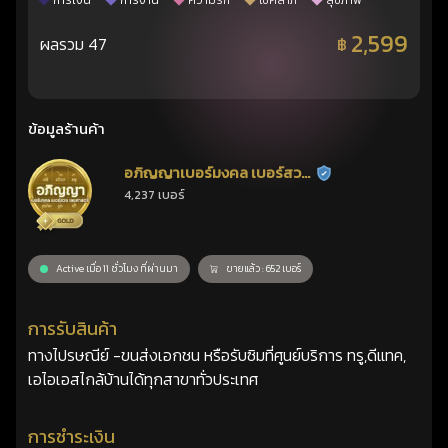
การเงิน
การงาน
ความรัก
โชคลาภ
สุขภาพ
2,599
ผลรวม 47
฿
ข้อมูลร้านค้า
อภิญญาเบอร์มงคล เบอร์สวย
ร้านยืนยันแล้ว
4,237 เบอร์
เลขศาสตร์
Active เมื่อ 11 ชั่วโมง ที่ผ่านมา
ขายแล้ว : 652 เบอร์
การรับสินค้า
ทางไปรษณีย์ -ขนส่งเอกชน หรือรับซิมที่ศูนย์บริการ ทรู,ดีแทค,
เอไอเอสไกล้บ้านได้ทุกสาขาทั่วประเทศ
การชำระเงิน