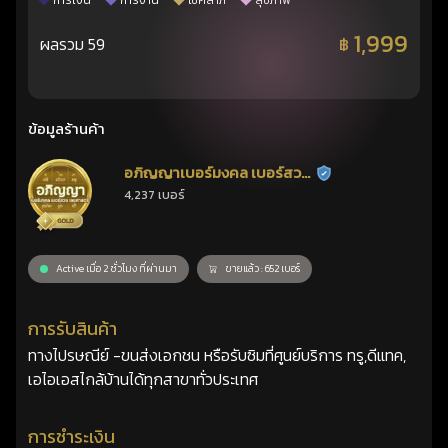
การเงิน
การงาน
โชคลาภ
สุขภาพ
1,999
ผลรวม 59
฿
ข้อมูลร้านค้า
อภิญญาเบอร์มงคล เบอร์สวย
ร้านยืนยันแล้ว
4,237 เบอร์
เลขศาสตร์
Active เมื่อ 2 ชั่วโมง ที่ผ่านมา
ขายแล้ว : 652 เบอร์
การรับสินค้า
ทางไปรษณีย์ -ขนส่งเอกชน หรือรับซิมที่ศูนย์บริการ ทรู,ดีแทค,
เอไอเอสไกล้บ้านได้ทุกสาขาทั่วประเทศ
การชำระเงิน