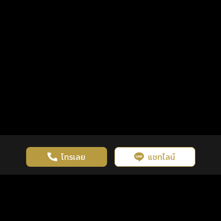
โทรเลย
แชทไลน์
เว็บไซต์นี้มีการใช้งานคุกกี้ เพื่อเพิ่มประสิทธิภาพและประสบการณ์ที่ดี
ดวงดูดี
×
คลิกดูดวงฟรี
ยอมรับ
รู้ก่อน พร้อมกว่า ทุกจังหวะชีวิต
ในการใช้งานเว็บไซต์
นโยบายความเป็นส่วนตัว