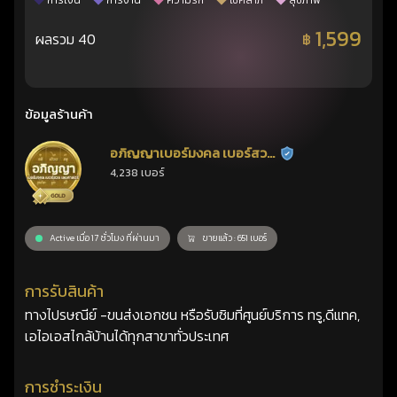
การเงิน
การงาน
ความรัก
โชคลาภ
สุขภาพ
1,599
ผลรวม 40
฿
ข้อมูลร้านค้า
อภิญญาเบอร์มงคล เบอร์สวย
ร้านยืนยันแล้ว
4,238 เบอร์
เลขศาสตร์
Active เมื่อ 17 ชั่วโมง ที่ผ่านมา
ขายแล้ว : 651 เบอร์
การรับสินค้า
ทางไปรษณีย์ -ขนส่งเอกชน หรือรับซิมที่ศูนย์บริการ ทรู,ดีแทค,
เอไอเอสไกล้บ้านได้ทุกสาขาทั่วประเทศ
การชำระเงิน