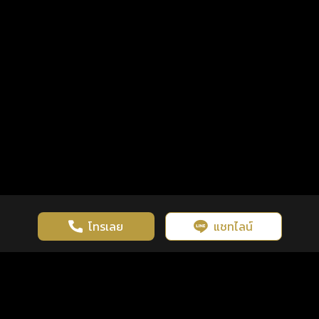
โทรเลย
แชทไลน์
เว็บไซต์นี้มีการใช้งานคุกกี้ เพื่อเพิ่มประสิทธิภาพและประสบการณ์ที่ดี
ดวงดูดี
×
คลิกดูดวงฟรี
ยอมรับ
รู้ก่อน พร้อมกว่า ทุกจังหวะชีวิต
ในการใช้งานเว็บไซต์
นโยบายความเป็นส่วนตัว