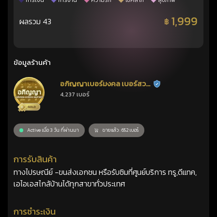
การเงิน
การงาน
ความรัก
โชคลาภ
สุขภาพ
1,999
ผลรวม 43
฿
ข้อมูลร้านค้า
อภิญญาเบอร์มงคล เบอร์สวย
ร้านยืนยันแล้ว
4,237 เบอร์
เลขศาสตร์
Active เมื่อ 3 วัน ที่ผ่านมา
ขายแล้ว : 652 เบอร์
การรับสินค้า
ทางไปรษณีย์ -ขนส่งเอกชน หรือรับซิมที่ศูนย์บริการ ทรู,ดีแทค,
เอไอเอสไกล้บ้านได้ทุกสาขาทั่วประเทศ
การชำระเงิน