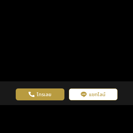
โทรเลย
แชทไลน์
เว็บไซต์นี้มีการใช้งานคุกกี้ เพื่อเพิ่มประสิทธิภาพและประสบการณ์ที่ดี
ดวงดูดี
×
คลิกดูดวงฟรี
ยอมรับ
รู้ก่อน พร้อมกว่า ทุกจังหวะชีวิต
ในการใช้งานเว็บไซต์
นโยบายความเป็นส่วนตัว