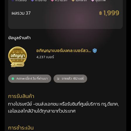
การเงิน
การงาน
ความรัก
โชคลาภ
สุขภาพ
1,999
ผลรวม 37
฿
ข้อมูลร้านค้า
อภิญญาเบอร์มงคล เบอร์สวย
ร้านยืนยันแล้ว
4,237 เบอร์
เลขศาสตร์
Active เมื่อ 4 วัน ที่ผ่านมา
ขายแล้ว : 652 เบอร์
การรับสินค้า
ทางไปรษณีย์ -ขนส่งเอกชน หรือรับซิมที่ศูนย์บริการ ทรู,ดีแทค,
เอไอเอสไกล้บ้านได้ทุกสาขาทั่วประเทศ
การชำระเงิน