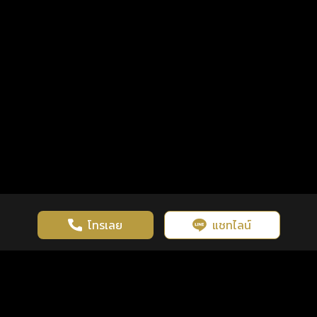
โทรเลย
แชทไลน์
เว็บไซต์นี้มีการใช้งานคุกกี้ เพื่อเพิ่มประสิทธิภาพและประสบการณ์ที่ดี
ดวงดูดี
×
คลิกดูดวงฟรี
ยอมรับ
รู้ก่อน พร้อมกว่า ทุกจังหวะชีวิต
ในการใช้งานเว็บไซต์
นโยบายความเป็นส่วนตัว