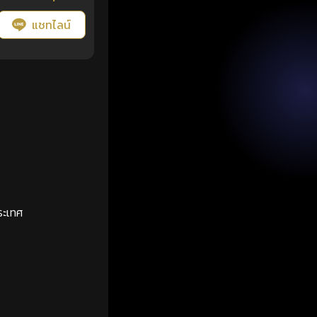
แชทไลน์
ระเทศ