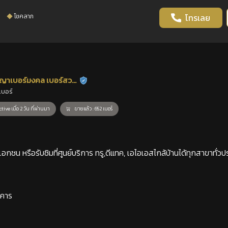
โชคลาภ
โทรเลย
ญาเบอร์มงคล เบอร์สวย
ร้านยืนยันแล้ว
เบอร์
าสตร์
tive เมื่อ 2 วัน ที่ผ่านมา
ขายแล้ว : 652 เบอร์
กชน หรือรับซิมที่ศูนย์บริการ ทรู,ดีแทค, เอไอเอสไกล้บ้านได้ทุกสาขาทั่วป
าคาร