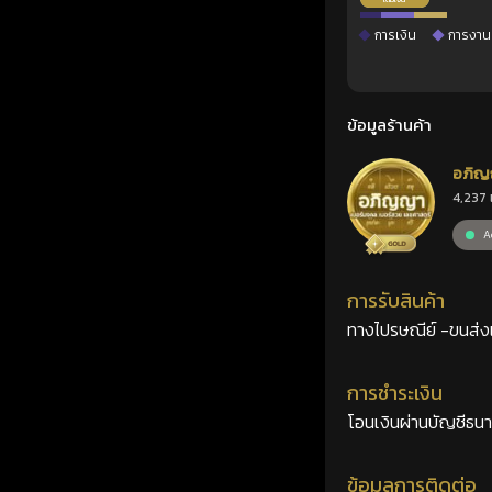
การเงิน
การงาน
ข้อมูลร้านค้า
อภิญ
4,237 
เลขศ
Ac
การรับสินค้า
ทางไปรษณีย์ -ขนส่งเอ
การชำระเงิน
โอนเงินผ่านบัญชีธน
ข้อมูลการติดต่อ