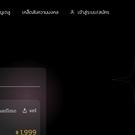
ูเตลู
เคล็ดลับความมงคล
เข้าสู่ระบบ/สมัคร
แชร์
เบอร์โปรด
1,999
฿