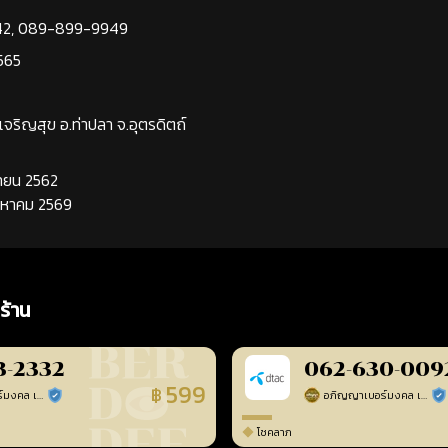
42
,
089-899-9949
565
นเจริญสุข อ.ท่าปลา จ.อุตรดิตถ์
นยายน 2562
ิงหาคม 2569
ร้าน
3-2332
062-630-009
599
฿
อภิญญาเบอร์มงคล เบอร์สวยเลขศาสตร์
อภิญญาเบอร์มงคล เบอร์สวยเลขศาสตร์
ร้านยืนยันแล้ว
ร้า
โชคลาภ