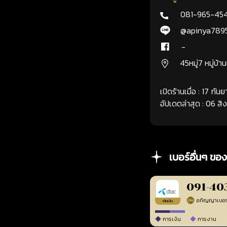
081-965-45
@apinya789
-
45หมู่7 หมู่บ้า
เปิดร้านเมื่อ : 17 กั
อัปเดตล่าสุด : 06 ส
เบอร์อื่นๆ ของ
091-40
เติมเงิน
การเงิน
การงาน