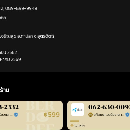
42
,
089-899-9949
565
นเจริญสุข อ.ท่าปลา จ.อุตรดิตถ์
นยายน 2562
ิงหาคม 2569
ร้าน
3-2332
062-630-009
599
฿
อภิญญาเบอร์มงคล เบอร์สวยเลขศาสตร์
อภิญญาเบอร์มงคล เบอร์สวยเลขศาสตร์
ร้านยืนยันแล้ว
ร้า
โชคลาภ