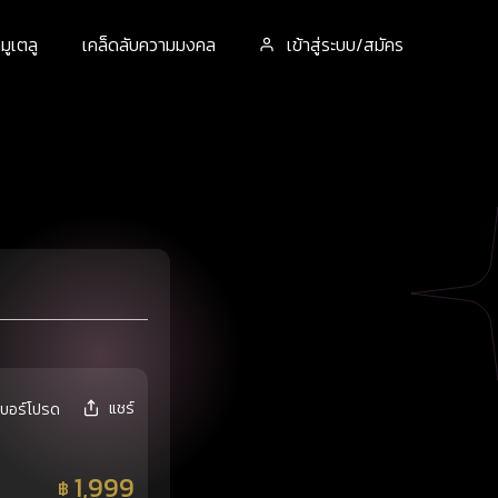
ูเตลู
เคล็ดลับความมงคล
เข้าสู่ระบบ/สมัคร
แชร์
เบอร์โปรด
1,999
฿