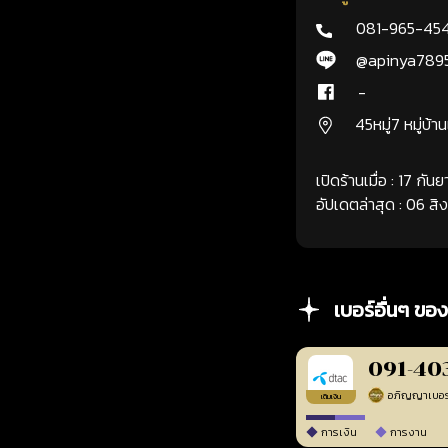
081-965-45
@apinya789
-
45หมู่7 หมู่บ้า
เปิดร้านเมื่อ : 17 กั
อัปเดตล่าสุด : 06 ส
เบอร์อื่นๆ ของ
091-40
เติมเงิน
การเงิน
การงาน