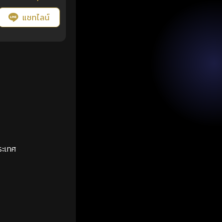
แชทไลน์
ระเทศ