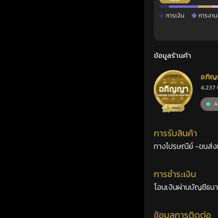
การเงิน
การงาน
ข้อมูลร้านค้า
อภิญ
4,237 
เลขศ
Ac
การรับสินค้า
ทางไปรษณีย์ -ขนส่งเอ
การชำระเงิน
โอนเงินผ่านบัญชีธน
ข้อมูลการติดต่อ