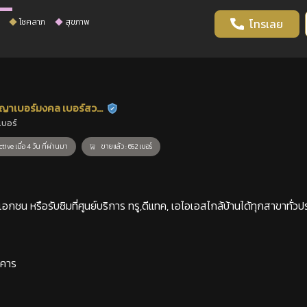
โชคลาภ
สุขภาพ
โทรเลย
ญาเบอร์มงคล เบอร์สวย
ร้านยืนยันแล้ว
เบอร์
าสตร์
tive เมื่อ 4 วัน ที่ผ่านมา
ขายแล้ว : 652 เบอร์
กชน หรือรับซิมที่ศูนย์บริการ ทรู,ดีแทค, เอไอเอสไกล้บ้านได้ทุกสาขาทั่วป
าคาร