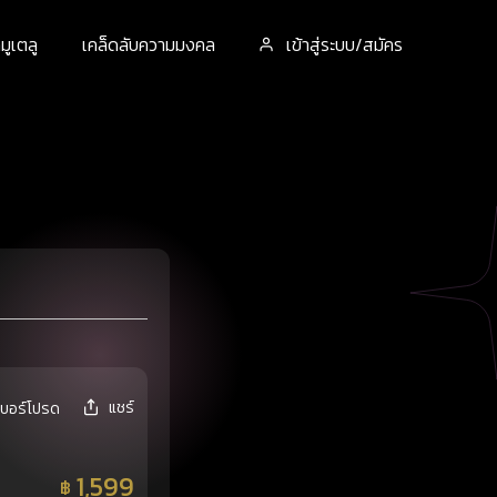
ูเตลู
เคล็ดลับความมงคล
เข้าสู่ระบบ/สมัคร
แชร์
เบอร์โปรด
1,599
฿