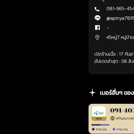
081-965-45
@apinya789
-
45หมู่7 หมู่บ้า
เปิดร้านเมื่อ : 17 กั
อัปเดตล่าสุด : 06 ส
เบอร์อื่นๆ ของ
091-40
เติมเงิน
การเงิน
การงาน