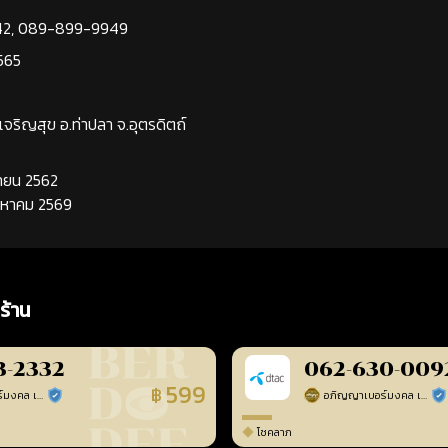
42
,
089-899-9949
565
นเจริญสุข อ.ท่าปลา จ.อุตรดิตถ์
นยายน 2562
ิงหาคม 2569
ร้าน
3-2332
062-630-009
599
฿
อภิญญาเบอร์มงคล เบอร์สวยเลขศาสตร์
อภิญญาเบอร์มงคล เบอร์สวยเลขศาสตร์
ร้านยืนยันแล้ว
ร้า
โชคลาภ