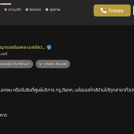
ความรัก
โชคลาภ
สุขภาพ
โทรเลย
ญาเบอร์มงคล เบอร์สวย
ร้านยืนยันแล้ว
เบอร์
าสตร์
tive เมื่อ 3 วัน ที่ผ่านมา
ขายแล้ว : 652 เบอร์
กชน หรือรับซิมที่ศูนย์บริการ ทรู,ดีแทค, เอไอเอสไกล้บ้านได้ทุกสาขาทั่วป
าคาร