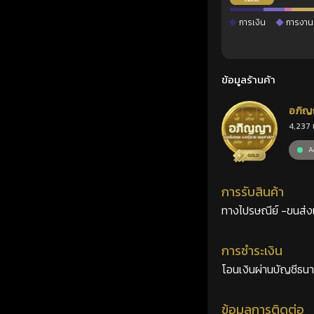
การเงิน
การงาน
ข้อมูลร้านค้า
อภิญ
4,237 
เลขศ
Ac
การรับสินค้า
ทางไปรษณีย์ -ขนส่งเอ
การชำระเงิน
โอนเงินผ่านบัญชีธน
ข้อมูลการติดต่อ