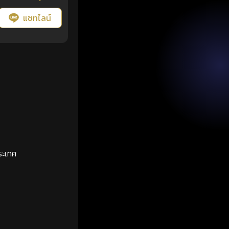
แชทไลน์
ระเทศ