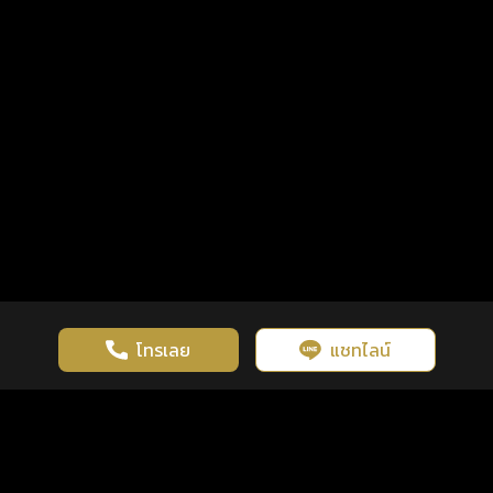
โทรเลย
แชทไลน์
เว็บไซต์นี้มีการใช้งานคุกกี้ เพื่อเพิ่มประสิทธิภาพและประสบการณ์ที่ดี
ดวงดูดี
×
คลิกดูดวงฟรี
ยอมรับ
รู้ก่อน พร้อมกว่า ทุกจังหวะชีวิต
ในการใช้งานเว็บไซต์
นโยบายความเป็นส่วนตัว