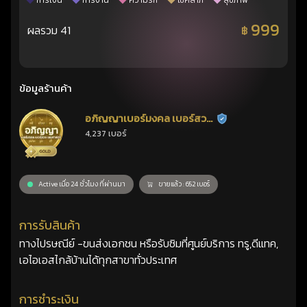
การเงิน
การงาน
ความรัก
โชคลาภ
สุขภาพ
999
ผลรวม 41
฿
ข้อมูลร้านค้า
อภิญญาเบอร์มงคล เบอร์สวย
ร้านยืนยันแล้ว
4,237 เบอร์
เลขศาสตร์
Active เมื่อ 24 ชั่วโมง ที่ผ่านมา
ขายแล้ว : 652 เบอร์
การรับสินค้า
ทางไปรษณีย์ -ขนส่งเอกชน หรือรับซิมที่ศูนย์บริการ ทรู,ดีแทค,
เอไอเอสไกล้บ้านได้ทุกสาขาทั่วประเทศ
การชำระเงิน