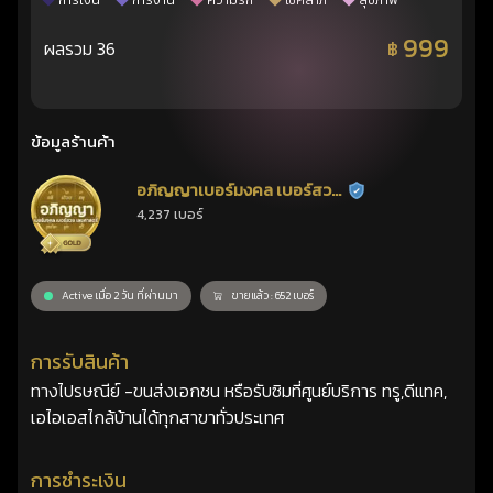
การเงิน
การงาน
ความรัก
โชคลาภ
สุขภาพ
999
ผลรวม 36
฿
ข้อมูลร้านค้า
อภิญญาเบอร์มงคล เบอร์สวย
ร้านยืนยันแล้ว
4,237 เบอร์
เลขศาสตร์
Active เมื่อ 2 วัน ที่ผ่านมา
ขายแล้ว : 652 เบอร์
การรับสินค้า
ทางไปรษณีย์ -ขนส่งเอกชน หรือรับซิมที่ศูนย์บริการ ทรู,ดีแทค,
เอไอเอสไกล้บ้านได้ทุกสาขาทั่วประเทศ
การชำระเงิน