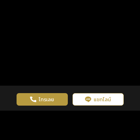
โทรเลย
แชทไลน์
เว็บไซต์นี้มีการใช้งานคุกกี้ เพื่อเพิ่มประสิทธิภาพและประสบการณ์ที่ดี
ดวงดูดี
×
คลิกดูดวงฟรี
ยอมรับ
รู้ก่อน พร้อมกว่า ทุกจังหวะชีวิต
ในการใช้งานเว็บไซต์
นโยบายความเป็นส่วนตัว