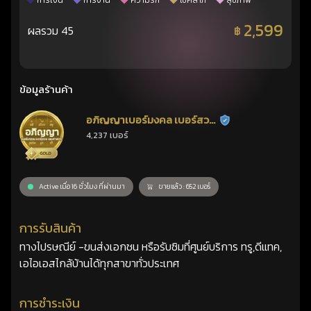
การเงิน
การงาน
ความรัก
โชคลาภ
สุขภาพ
2,599
ผลรวม 45
฿
ข้อมูลร้านค้า
อภิญญาเบอร์มงคล เบอร์สวย
ร้านยืนยันแล้ว
4,237 เบอร์
เลขศาสตร์
Active เมื่อ 16 ชั่วโมง ที่ผ่านมา
ขายแล้ว : 652 เบอร์
การรับสินค้า
ทางไปรษณีย์ -ขนส่งเอกชน หรือรับซิมที่ศูนย์บริการ ทรู,ดีแทค,
เอไอเอสไกล้บ้านได้ทุกสาขาทั่วประเทศ
การชำระเงิน