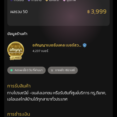
การเงิน
การงาน
โชคลาภ
สุขภาพ
3,999
ผลรวม 50
฿
ข้อมูลร้านค้า
อภิญญาเบอร์มงคล เบอร์สวย
ร้านยืนยันแล้ว
4,237 เบอร์
เลขศาสตร์
Active เมื่อ 3 วัน ที่ผ่านมา
ขายแล้ว : 652 เบอร์
การรับสินค้า
ทางไปรษณีย์ -ขนส่งเอกชน หรือรับซิมที่ศูนย์บริการ ทรู,ดีแทค,
เอไอเอสไกล้บ้านได้ทุกสาขาทั่วประเทศ
การชำระเงิน