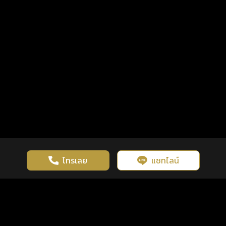
โทรเลย
แชทไลน์
เว็บไซต์นี้มีการใช้งานคุกกี้ เพื่อเพิ่มประสิทธิภาพและประสบการณ์ที่ดี
ดวงดูดี
×
คลิกดูดวงฟรี
ยอมรับ
รู้ก่อน พร้อมกว่า ทุกจังหวะชีวิต
ในการใช้งานเว็บไซต์
นโยบายความเป็นส่วนตัว