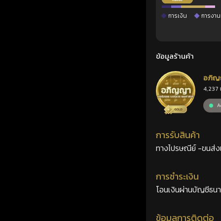
การเงิน
การงาน
ข้อมูลร้านค้า
อภิญ
4,237 
เลขศ
Ac
การรับสินค้า
ทางไปรษณีย์ -ขนส่งเอ
การชำระเงิน
โอนเงินผ่านบัญชีธน
ข้อมูลการติดต่อ