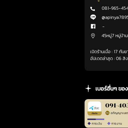
081-965-45
@apinya789
-
45หมู่7 หมู่บ้า
เปิดร้านเมื่อ : 17 กั
อัปเดตล่าสุด : 06 ส
เบอร์อื่นๆ ของ
091-40
เติมเงิน
การเงิน
การงาน