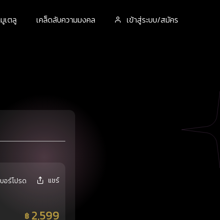
ูเตลู
เคล็ดลับความมงคล
เข้าสู่ระบบ/สมัคร
แชร์
เบอร์โปรด
2,599
฿