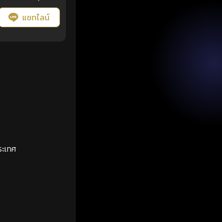
แชทไลน์
ระเทศ