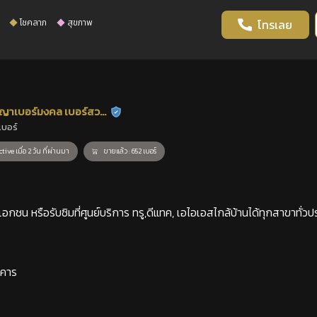
โชคลาภ
สุขภาพ
โทรเลย
ญาเบอร์มงคล เบอร์สวย
ร้านยืนยันแล้ว
เบอร์
าสตร์
tive เมื่อ 2 วัน ที่ผ่านมา
ขายแล้ว : 652 เบอร์
กชน หรือรับซิมที่ศูนย์บริการ ทรู,ดีแทค, เอไอเอสไกล้บ้านได้ทุกสาขาทั่วป
าคาร