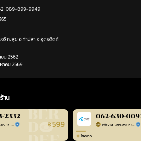
42
,
089-899-9949
565
นเจริญสุข อ.ท่าปลา จ.อุตรดิตถ์
นยายน 2562
ิงหาคม 2569
ร้าน
3-2332
062-630-009
599
฿
อภิญญาเบอร์มงคล เบอร์สวยเลขศาสตร์
อภิญญาเบอร์มงคล เบอร์สวยเลขศาสตร์
ร้านยืนยันแล้ว
ร้า
โชคลาภ