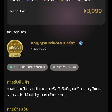
การเงิน
การงาน
ความรัก
โชคลาภ
สุขภาพ
3,999
ผลรวม 46
฿
ข้อมูลร้านค้า
อภิญญาเบอร์มงคล เบอร์สวย
ร้านยืนยันแล้ว
4,237 เบอร์
เลขศาสตร์
Active เมื่อ 21 ชั่วโมง ที่ผ่านมา
ขายแล้ว : 652 เบอร์
การรับสินค้า
ทางไปรษณีย์ -ขนส่งเอกชน หรือรับซิมที่ศูนย์บริการ ทรู,ดีแทค,
เอไอเอสไกล้บ้านได้ทุกสาขาทั่วประเทศ
การชำระเงิน