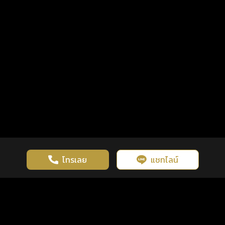
โทรเลย
แชทไลน์
เว็บไซต์นี้มีการใช้งานคุกกี้ เพื่อเพิ่มประสิทธิภาพและประสบการณ์ที่ดี
ดวงดูดี
×
คลิกดูดวงฟรี
ยอมรับ
รู้ก่อน พร้อมกว่า ทุกจังหวะชีวิต
ในการใช้งานเว็บไซต์
นโยบายความเป็นส่วนตัว