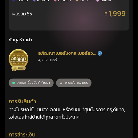
การเงิน
การงาน
ความรัก
โชคลาภ
สุขภาพ
1,999
ผลรวม 55
฿
ข้อมูลร้านค้า
อภิญญาเบอร์มงคล เบอร์สวย
ร้านยืนยันแล้ว
4,237 เบอร์
เลขศาสตร์
Active เมื่อ 2 วัน ที่ผ่านมา
ขายแล้ว : 652 เบอร์
การรับสินค้า
ทางไปรษณีย์ -ขนส่งเอกชน หรือรับซิมที่ศูนย์บริการ ทรู,ดีแทค,
เอไอเอสไกล้บ้านได้ทุกสาขาทั่วประเทศ
การชำระเงิน