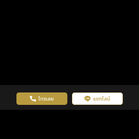
โทรเลย
แชทไลน์
เว็บไซต์นี้มีการใช้งานคุกกี้ เพื่อเพิ่มประสิทธิภาพและประสบการณ์ที่ดี
ดวงดูดี
×
คลิกดูดวงฟรี
ยอมรับ
รู้ก่อน พร้อมกว่า ทุกจังหวะชีวิต
ในการใช้งานเว็บไซต์
นโยบายความเป็นส่วนตัว