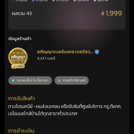
การเงิน
การงาน
ความรัก
โชคลาภ
สุขภาพ
1,999
ผลรวม 43
฿
ข้อมูลร้านค้า
อภิญญาเบอร์มงคล เบอร์สวย
ร้านยืนยันแล้ว
4,237 เบอร์
เลขศาสตร์
Active เมื่อ 2 วัน ที่ผ่านมา
ขายแล้ว : 652 เบอร์
การรับสินค้า
ทางไปรษณีย์ -ขนส่งเอกชน หรือรับซิมที่ศูนย์บริการ ทรู,ดีแทค,
เอไอเอสไกล้บ้านได้ทุกสาขาทั่วประเทศ
การชำระเงิน