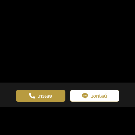
โทรเลย
แชทไลน์
เว็บไซต์นี้มีการใช้งานคุกกี้ เพื่อเพิ่มประสิทธิภาพและประสบการณ์ที่ดี
ดวงดูดี
×
คลิกดูดวงฟรี
ยอมรับ
รู้ก่อน พร้อมกว่า ทุกจังหวะชีวิต
ในการใช้งานเว็บไซต์
นโยบายความเป็นส่วนตัว