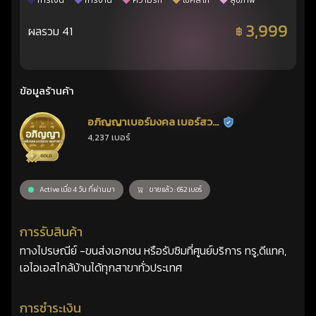
การเงิน
การงาน
ความรัก
โชคลาภ
สุขภาพ
3,999
ผลรวม 41
฿
ข้อมูลร้านค้า
อภิญญาเบอร์มงคล เบอร์สวย
ร้านยืนยันแล้ว
4,237 เบอร์
เลขศาสตร์
Active เมื่อ 4 วัน ที่ผ่านมา
ขายแล้ว : 652 เบอร์
การรับสินค้า
ทางไปรษณีย์ -ขนส่งเอกชน หรือรับซิมที่ศูนย์บริการ ทรู,ดีแทค,
เอไอเอสไกล้บ้านได้ทุกสาขาทั่วประเทศ
การชำระเงิน