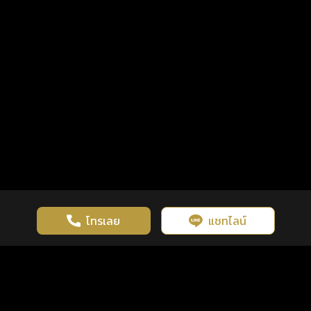
โทรเลย
แชทไลน์
เว็บไซต์นี้มีการใช้งานคุกกี้ เพื่อเพิ่มประสิทธิภาพและประสบการณ์ที่ดี
ดวงดูดี
×
คลิกดูดวงฟรี
ยอมรับ
รู้ก่อน พร้อมกว่า ทุกจังหวะชีวิต
ในการใช้งานเว็บไซต์
นโยบายความเป็นส่วนตัว