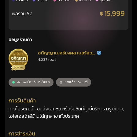
การเงิน
การงาน
ความรัก
โชคลาภ
สุขภาพ
15,999
ผลรวม 52
฿
ข้อมูลร้านค้า
อภิญญาเบอร์มงคล เบอร์สวย
ร้านยืนยันแล้ว
4,237 เบอร์
เลขศาสตร์
Active เมื่อ 3 วัน ที่ผ่านมา
ขายแล้ว : 652 เบอร์
การรับสินค้า
ทางไปรษณีย์ -ขนส่งเอกชน หรือรับซิมที่ศูนย์บริการ ทรู,ดีแทค,
เอไอเอสไกล้บ้านได้ทุกสาขาทั่วประเทศ
การชำระเงิน