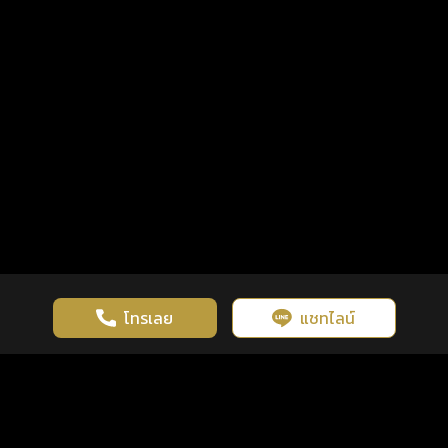
โทรเลย
แชทไลน์
เว็บไซต์นี้มีการใช้งานคุกกี้ เพื่อเพิ่มประสิทธิภาพและประสบการณ์ที่ดี
ดวงดูดี
×
คลิกดูดวงฟรี
ยอมรับ
รู้ก่อน พร้อมกว่า ทุกจังหวะชีวิต
ในการใช้งานเว็บไซต์
นโยบายความเป็นส่วนตัว