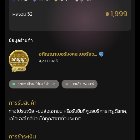
การเงิน
การงาน
โชคลาภ
สุขภาพ
1,999
ผลรวม 52
฿
ข้อมูลร้านค้า
อภิญญาเบอร์มงคล เบอร์สวย
ร้านยืนยันแล้ว
4,237 เบอร์
เลขศาสตร์
Active เมื่อ 6 ชั่วโมง ที่ผ่านมา
ขายแล้ว : 652 เบอร์
การรับสินค้า
ทางไปรษณีย์ -ขนส่งเอกชน หรือรับซิมที่ศูนย์บริการ ทรู,ดีแทค,
เอไอเอสไกล้บ้านได้ทุกสาขาทั่วประเทศ
การชำระเงิน