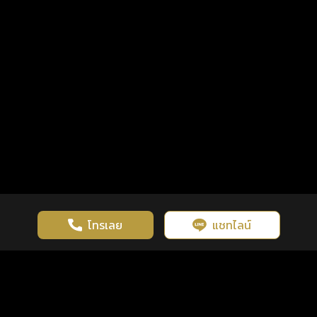
โทรเลย
แชทไลน์
เว็บไซต์นี้มีการใช้งานคุกกี้ เพื่อเพิ่มประสิทธิภาพและประสบการณ์ที่ดี
ดวงดูดี
×
คลิกดูดวงฟรี
ยอมรับ
รู้ก่อน พร้อมกว่า ทุกจังหวะชีวิต
ในการใช้งานเว็บไซต์
นโยบายความเป็นส่วนตัว