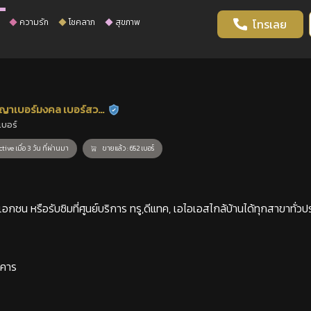
ความรัก
โชคลาภ
สุขภาพ
โทรเลย
ญาเบอร์มงคล เบอร์สวย
ร้านยืนยันแล้ว
เบอร์
าสตร์
tive เมื่อ 3 วัน ที่ผ่านมา
ขายแล้ว : 652 เบอร์
กชน หรือรับซิมที่ศูนย์บริการ ทรู,ดีแทค, เอไอเอสไกล้บ้านได้ทุกสาขาทั่วป
าคาร