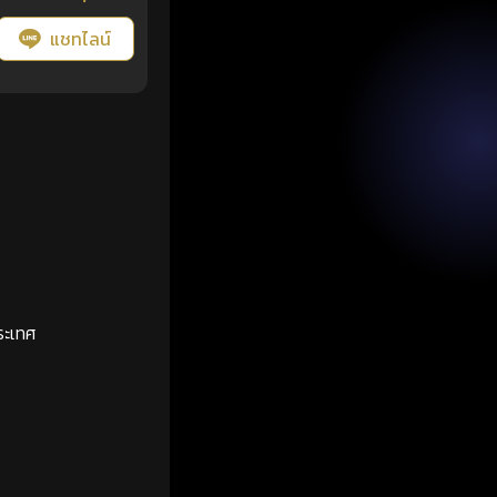
แชทไลน์
ระเทศ