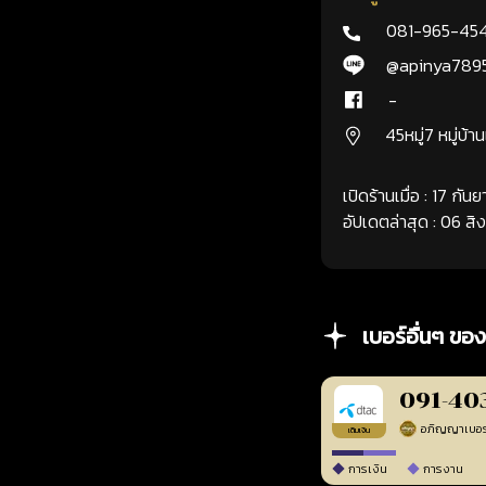
081-965-45
@apinya789
-
45หมู่7 หมู่บ้า
เปิดร้านเมื่อ : 17 กั
อัปเดตล่าสุด : 06 ส
เบอร์อื่นๆ ของ
091-40
เติมเงิน
การเงิน
การงาน