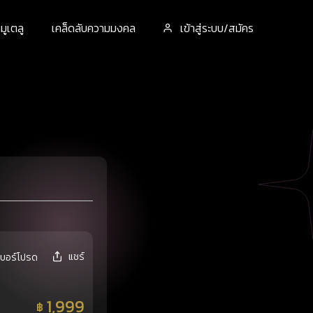
ูเตลู
เคล็ดลับความมงคล
เข้าสู่ระบบ/สมัคร
แชร์
เบอร์โปรด
1,999
฿