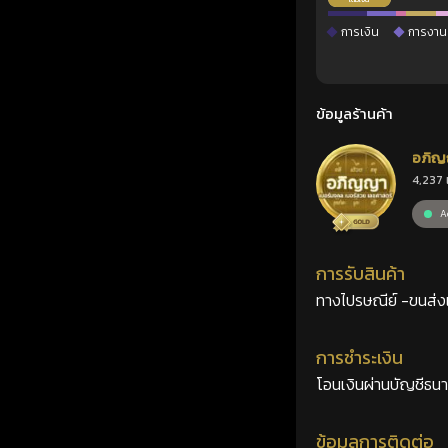
การเงิน
การงาน
ข้อมูลร้านค้า
อภิญ
4,237 
เลขศ
Ac
การรับสินค้า
ทางไปรษณีย์ -ขนส่งเอ
การชำระเงิน
โอนเงินผ่านบัญชีธน
ข้อมูลการติดต่อ