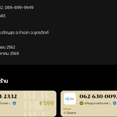
42
,
089-899-9949
565
นเจริญสุข อ.ท่าปลา จ.อุตรดิตถ์
นยายน 2562
ิงหาคม 2569
ร้าน
3-2332
062-630-009
599
฿
อภิญญาเบอร์มงคล เบอร์สวยเลขศาสตร์
อภิญญาเบอร์มงคล เบอร์สวยเลขศาสตร์
ร้านยืนยันแล้ว
ร้า
โชคลาภ