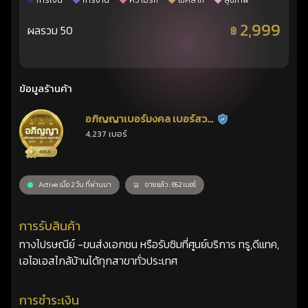
การเงิน
การงาน
ความรัก
โชคลาภ
สุขภาพ
2,999
ผลรวม 50
฿
ข้อมูลร้านค้า
อภิญญาเบอร์มงคล เบอร์สวย
ร้านยืนยันแล้ว
4,237 เบอร์
เลขศาสตร์
Active เมื่อ 2 วัน ที่ผ่านมา
ขายแล้ว : 652 เบอร์
การรับสินค้า
ทางไปรษณีย์ -ขนส่งเอกชน หรือรับซิมที่ศูนย์บริการ ทรู,ดีแทค,
เอไอเอสไกล้บ้านได้ทุกสาขาทั่วประเทศ
การชำระเงิน