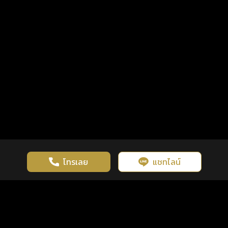
โทรเลย
แชทไลน์
เว็บไซต์นี้มีการใช้งานคุกกี้ เพื่อเพิ่มประสิทธิภาพและประสบการณ์ที่ดี
ดวงดูดี
×
คลิกดูดวงฟรี
ยอมรับ
รู้ก่อน พร้อมกว่า ทุกจังหวะชีวิต
ในการใช้งานเว็บไซต์
นโยบายความเป็นส่วนตัว