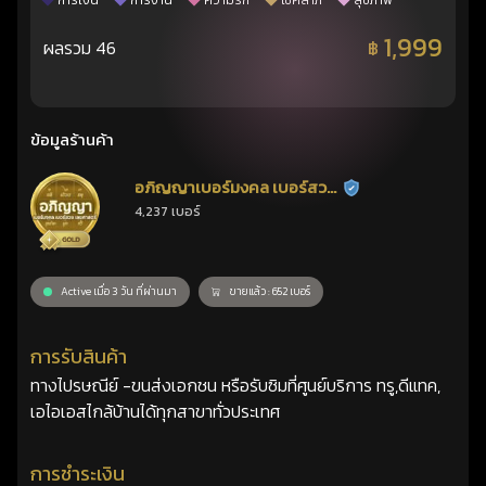
การเงิน
การงาน
ความรัก
โชคลาภ
สุขภาพ
1,999
ผลรวม 46
฿
ข้อมูลร้านค้า
อภิญญาเบอร์มงคล เบอร์สวย
ร้านยืนยันแล้ว
4,237 เบอร์
เลขศาสตร์
Active เมื่อ 3 วัน ที่ผ่านมา
ขายแล้ว : 652 เบอร์
การรับสินค้า
ทางไปรษณีย์ -ขนส่งเอกชน หรือรับซิมที่ศูนย์บริการ ทรู,ดีแทค,
เอไอเอสไกล้บ้านได้ทุกสาขาทั่วประเทศ
การชำระเงิน