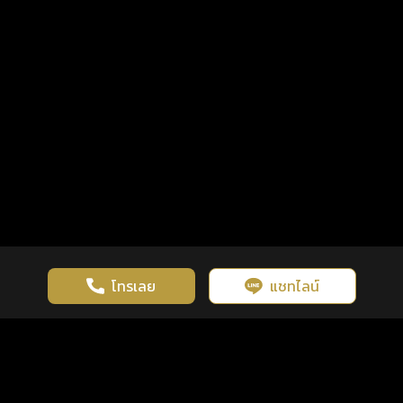
โทรเลย
แชทไลน์
เว็บไซต์นี้มีการใช้งานคุกกี้ เพื่อเพิ่มประสิทธิภาพและประสบการณ์ที่ดี
ดวงดูดี
×
คลิกดูดวงฟรี
ยอมรับ
รู้ก่อน พร้อมกว่า ทุกจังหวะชีวิต
ในการใช้งานเว็บไซต์
นโยบายความเป็นส่วนตัว