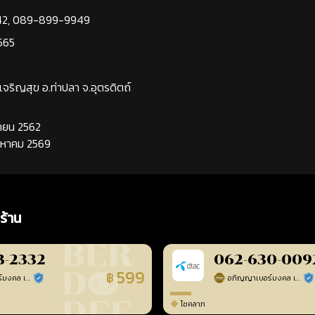
42
,
089-899-9949
565
นเจริญสุข อ.ท่าปลา จ.อุตรดิตถ์
นยายน 2562
ิงหาคม 2569
ร้าน
3-2332
062-630-009
599
฿
อภิญญาเบอร์มงคล เบอร์สวยเลขศาสตร์
อภิญญาเบอร์มงคล เบอร์สวยเลขศาสตร์
ร้านยืนยันแล้ว
ร้า
โชคลาภ