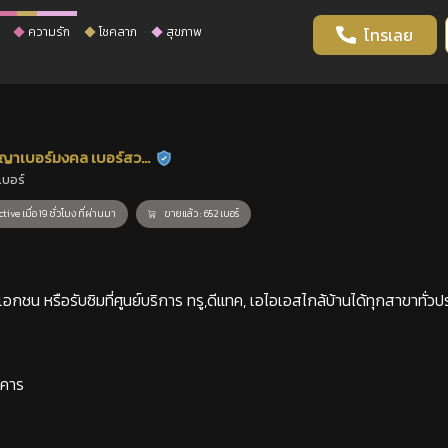
ความรัก
โชคลาภ
สุขภาพ
โทรเลย
ญาเบอร์มงคล เบอร์สวย
ร้านยืนยันแล้ว
เบอร์
าสตร์
tive เมื่อ 19 ชั่วโมง ที่ผ่านมา
ขายแล้ว : 652 เบอร์
กชน หรือรับซิมที่ศูนย์บริการ ทรู,ดีแทค, เอไอเอสไกล้บ้านได้ทุกสาขาทั่วป
าคาร