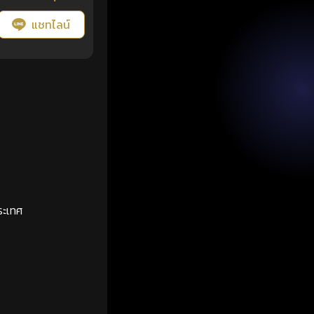
แชทไลน์
ระเทศ