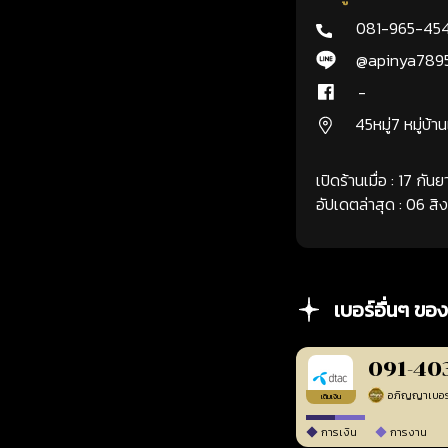
081-965-45
@apinya789
-
45หมู่7 หมู่บ้า
เปิดร้านเมื่อ : 17 กั
อัปเดตล่าสุด : 06 ส
เบอร์อื่นๆ ของ
091-40
เติมเงิน
การเงิน
การงาน