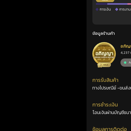
การเงิน
การงาน
ข้อมูลร้านค้า
อภิญ
4,237 
เลขศ
Ac
การรับสินค้า
ทางไปรษณีย์ -ขนส่งเอ
การชำระเงิน
โอนเงินผ่านบัญชีธน
ข้อมูลการติดต่อ