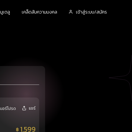
ูเตลู
เคล็ดลับความมงคล
เข้าสู่ระบบ/สมัคร
แชร์
เบอร์โปรด
1,599
฿