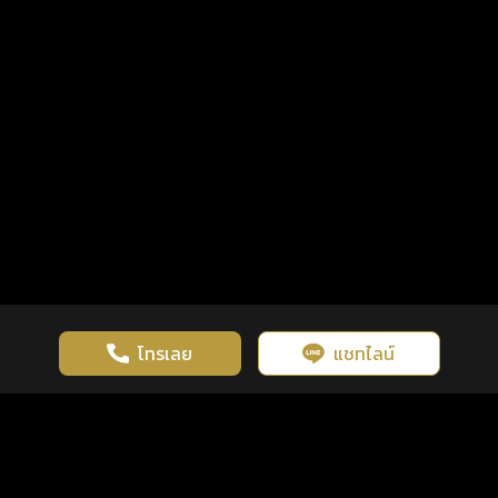
โทรเลย
แชทไลน์
เว็บไซต์นี้มีการใช้งานคุกกี้ เพื่อเพิ่มประสิทธิภาพและประสบการณ์ที่ดี
ดวงดูดี
×
คลิกดูดวงฟรี
ยอมรับ
รู้ก่อน พร้อมกว่า ทุกจังหวะชีวิต
ในการใช้งานเว็บไซต์
นโยบายความเป็นส่วนตัว