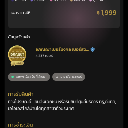
การเงิน
การงาน
ความรัก
โชคลาภ
สุขภาพ
1,999
ผลรวม 46
฿
ข้อมูลร้านค้า
อภิญญาเบอร์มงคล เบอร์สวย
ร้านยืนยันแล้ว
4,237 เบอร์
เลขศาสตร์
Active เมื่อ 4 วัน ที่ผ่านมา
ขายแล้ว : 652 เบอร์
การรับสินค้า
ทางไปรษณีย์ -ขนส่งเอกชน หรือรับซิมที่ศูนย์บริการ ทรู,ดีแทค,
เอไอเอสไกล้บ้านได้ทุกสาขาทั่วประเทศ
การชำระเงิน