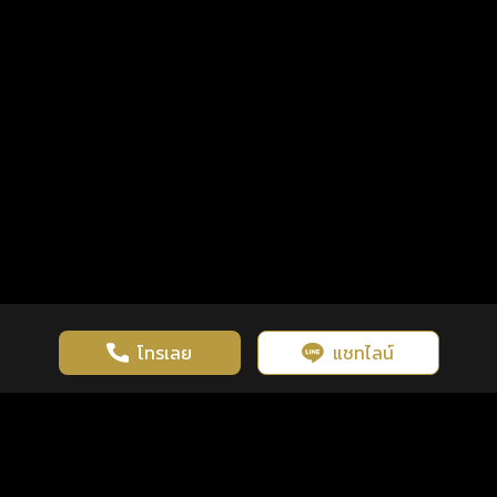
โทรเลย
แชทไลน์
เว็บไซต์นี้มีการใช้งานคุกกี้ เพื่อเพิ่มประสิทธิภาพและประสบการณ์ที่ดี
ดวงดูดี
×
คลิกดูดวงฟรี
ยอมรับ
รู้ก่อน พร้อมกว่า ทุกจังหวะชีวิต
ในการใช้งานเว็บไซต์
นโยบายความเป็นส่วนตัว