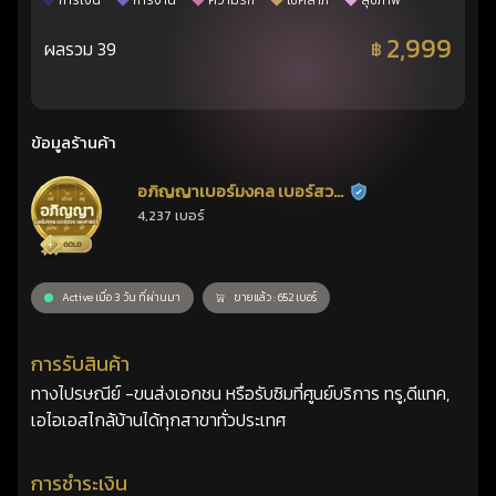
การเงิน
การงาน
ความรัก
โชคลาภ
สุขภาพ
2,999
ผลรวม 39
฿
ข้อมูลร้านค้า
อภิญญาเบอร์มงคล เบอร์สวย
ร้านยืนยันแล้ว
4,237 เบอร์
เลขศาสตร์
Active เมื่อ 3 วัน ที่ผ่านมา
ขายแล้ว : 652 เบอร์
การรับสินค้า
ทางไปรษณีย์ -ขนส่งเอกชน หรือรับซิมที่ศูนย์บริการ ทรู,ดีแทค,
เอไอเอสไกล้บ้านได้ทุกสาขาทั่วประเทศ
การชำระเงิน