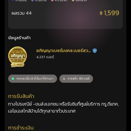
การเงิน
การงาน
ความรัก
โชคลาภ
1,599
ผลรวม 44
฿
ข้อมูลร้านค้า
อภิญญาเบอร์มงคล เบอร์สวย
ร้านยืนยันแล้ว
4,237 เบอร์
เลขศาสตร์
Active เมื่อ 24 ชั่วโมง ที่ผ่านมา
ขายแล้ว : 652 เบอร์
การรับสินค้า
ทางไปรษณีย์ -ขนส่งเอกชน หรือรับซิมที่ศูนย์บริการ ทรู,ดีแทค,
เอไอเอสไกล้บ้านได้ทุกสาขาทั่วประเทศ
การชำระเงิน