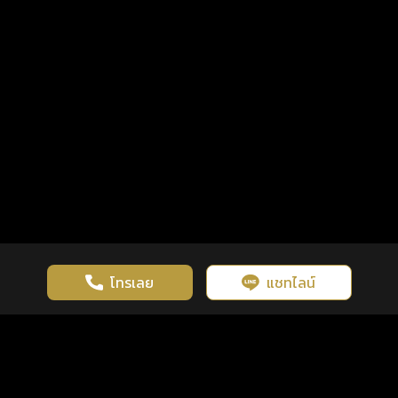
โทรเลย
แชทไลน์
เว็บไซต์นี้มีการใช้งานคุกกี้ เพื่อเพิ่มประสิทธิภาพและประสบการณ์ที่ดี
ดวงดูดี
×
คลิกดูดวงฟรี
ยอมรับ
รู้ก่อน พร้อมกว่า ทุกจังหวะชีวิต
ในการใช้งานเว็บไซต์
นโยบายความเป็นส่วนตัว