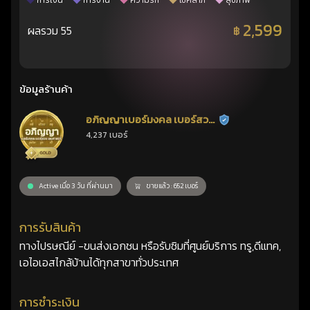
การเงิน
การงาน
ความรัก
โชคลาภ
สุขภาพ
2,599
ผลรวม 55
฿
ข้อมูลร้านค้า
อภิญญาเบอร์มงคล เบอร์สวย
ร้านยืนยันแล้ว
4,237 เบอร์
เลขศาสตร์
Active เมื่อ 3 วัน ที่ผ่านมา
ขายแล้ว : 652 เบอร์
การรับสินค้า
ทางไปรษณีย์ -ขนส่งเอกชน หรือรับซิมที่ศูนย์บริการ ทรู,ดีแทค,
เอไอเอสไกล้บ้านได้ทุกสาขาทั่วประเทศ
การชำระเงิน