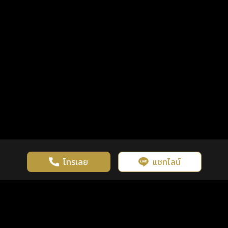
โทรเลย
แชทไลน์
เว็บไซต์นี้มีการใช้งานคุกกี้ เพื่อเพิ่มประสิทธิภาพและประสบการณ์ที่ดี
ดวงดูดี
×
คลิกดูดวงฟรี
ยอมรับ
รู้ก่อน พร้อมกว่า ทุกจังหวะชีวิต
ในการใช้งานเว็บไซต์
นโยบายความเป็นส่วนตัว