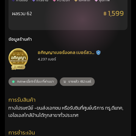
การเงิน
การงาน
ความรัก
โชคลาภ
สุขภาพ
1,599
ผลรวม 62
฿
ข้อมูลร้านค้า
อภิญญาเบอร์มงคล เบอร์สวย
ร้านยืนยันแล้ว
4,237 เบอร์
เลขศาสตร์
Active เมื่อ 9 ชั่วโมง ที่ผ่านมา
ขายแล้ว : 652 เบอร์
การรับสินค้า
ทางไปรษณีย์ -ขนส่งเอกชน หรือรับซิมที่ศูนย์บริการ ทรู,ดีแทค,
เอไอเอสไกล้บ้านได้ทุกสาขาทั่วประเทศ
การชำระเงิน