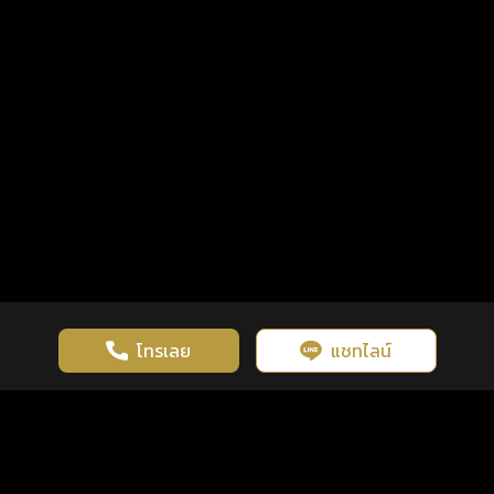
โทรเลย
แชทไลน์
เว็บไซต์นี้มีการใช้งานคุกกี้ เพื่อเพิ่มประสิทธิภาพและประสบการณ์ที่ดี
ดวงดูดี
×
คลิกดูดวงฟรี
ยอมรับ
รู้ก่อน พร้อมกว่า ทุกจังหวะชีวิต
ในการใช้งานเว็บไซต์
นโยบายความเป็นส่วนตัว